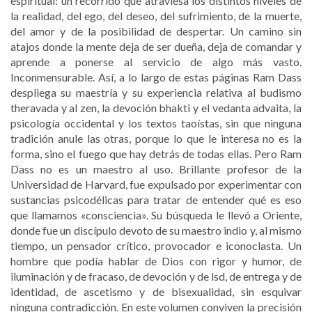
espiritual: un recorrido que atraviesa los distintos niveles de
la realidad, del ego, del deseo, del sufrimiento, de la muerte,
del amor y de la posibilidad de despertar. Un camino sin
atajos donde la mente deja de ser dueña, deja de comandar y
aprende a ponerse al servicio de algo más vasto.
Inconmensurable. Así, a lo largo de estas páginas Ram Dass
despliega su maestría y su experiencia relativa al budismo
theravada y al zen, la devoción bhakti y el vedanta advaita, la
psicología occidental y los textos taoístas, sin que ninguna
tradición anule las otras, porque lo que le interesa no es la
forma, sino el fuego que hay detrás de todas ellas. Pero Ram
Dass no es un maestro al uso. Brillante profesor de la
Universidad de Harvard, fue expulsado por experimentar con
sustancias psicodélicas para tratar de entender qué es eso
que llamamos «consciencia». Su búsqueda le llevó a Oriente,
donde fue un discípulo devoto de su maestro indio y, al mismo
tiempo, un pensador crítico, provocador e iconoclasta. Un
hombre que podía hablar de Dios con rigor y humor, de
iluminación y de fracaso, de devoción y de lsd, de entrega y de
identidad, de ascetismo y de bisexualidad, sin esquivar
ninguna contradicción. En este volumen conviven la precisión