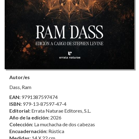
Autor/es
Dass, Ram
EAN:
9791387597474
ISBN:
979-13-87597-47-4
Editorial:
Errata Naturae Editores, S.L.
Año de la edición:
2026
Colección:
La muchacha de dos cabezas
Encuadernación:
Rústica
Medidas:
14 X 22 cm.