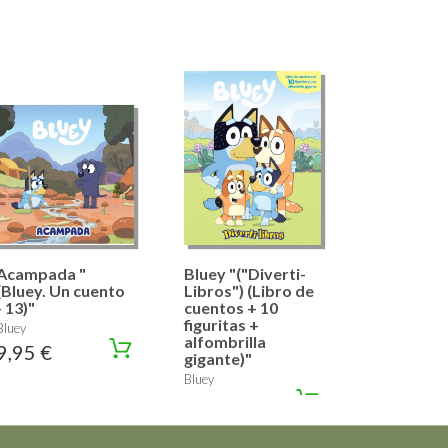
Acampada "
Bluey "("Diverti-
(Bluey. Un cuento
Libros") (Libro de
- 13)"
cuentos + 10
figuritas +
Bluey
alfombrilla
9,95 €
gigante)"
Bluey
15,95 €