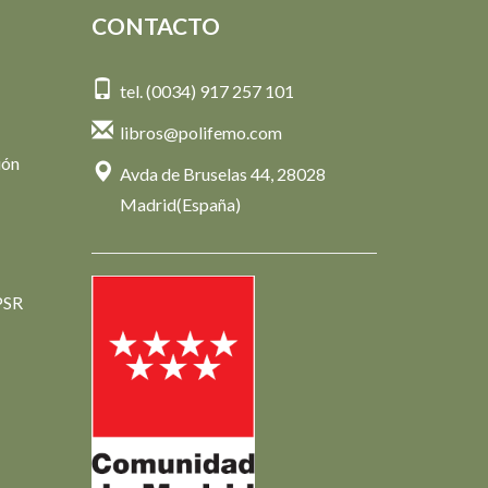
CONTACTO
tel. (0034) 917 257 101
libros@polifemo.com
ión
Avda de Bruselas 44, 28028
Madrid(España)
PSR