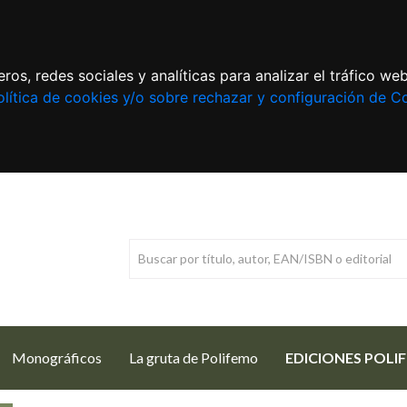
ros, redes sociales y analíticas para analizar el tráfico w
lítica de cookies y/o sobre rechazar y configuración de C
Monográficos
La gruta de Polifemo
EDICIONES POLI