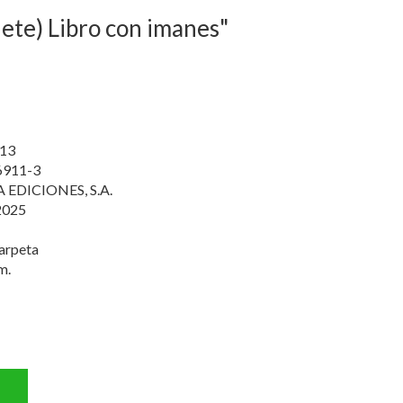
uete) Libro con imanes"
13
6911-3
EDICIONES, S.A.
2025
arpeta
m.