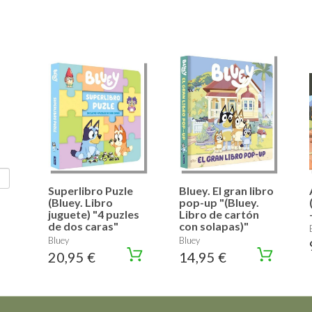
Superlibro Puzle
Bluey. El gran libro
(Bluey. Libro
pop-up "(Bluey.
juguete) "4 puzles
Libro de cartón
de dos caras"
con solapas)"
Bluey
Bluey
20,95 €
14,95 €