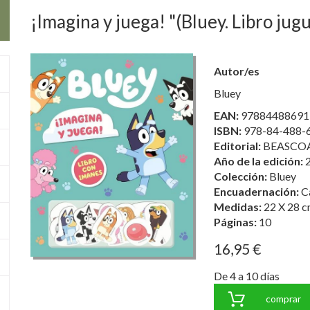
¡Imagina y juega! "(Bluey. Libro jug
Autor/es
Bluey
EAN:
97884488691
ISBN:
978-84-488-
Editorial:
BEASCOA 
Año de la edición:
Colección:
Bluey
Encuadernación:
C
Medidas:
22 X 28 c
Páginas:
10
16,95 €
De 4 a 10 días
comprar