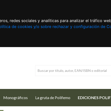
ros, redes sociales y analíticas para analizar el tráfico w
lítica de cookies y/o sobre rechazar y configuración de C
Monográficos
La gruta de Polifemo
EDICIONES POLI