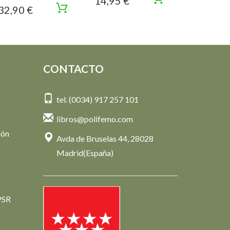
14,95 €
32,90 €
CONTACTO
tel. (0034) 917 257 101
libros@polifemo.com
ión
Avda de Bruselas 44, 28028
Madrid(España)
PSR