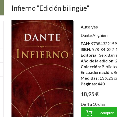
Infierno "Edición bilingüe"
Autor/es
Dante Alighieri
EAN:
97884322159
ISBN:
978-84-322-
Editorial:
Seix Barra
Año de la edición:
Colección:
Bibliote
Encuadernación:
R
Medidas:
13 X 23 c
Páginas:
440
18,95 €
De 4 a 10 días
comprar