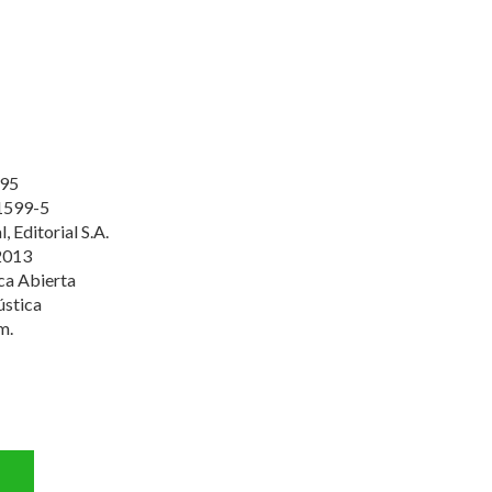
95
1599-5
l, Editorial S.A.
2013
ca Abierta
ústica
m.