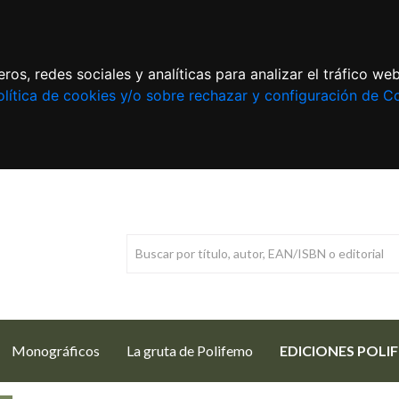
ros, redes sociales y analíticas para analizar el tráfico w
lítica de cookies y/o sobre rechazar y configuración de C
Monográficos
La gruta de Polifemo
EDICIONES POLI