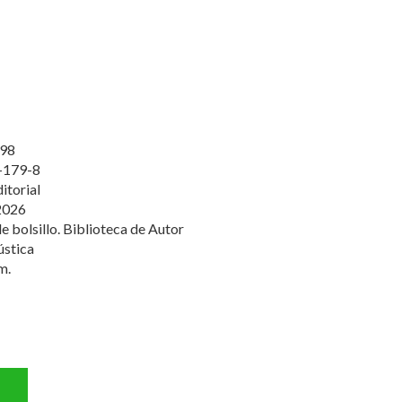
98
-179-8
itorial
2026
de bolsillo. Biblioteca de Autor
ústica
m.