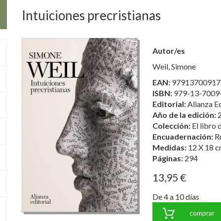
Intuiciones precristianas
Autor/es
Weil, Simone
EAN:
97913700917
ISBN:
979-13-7009
Editorial:
Alianza Ed
Año de la edición:
Colección:
El libro 
Encuadernación:
R
Medidas:
12 X 18 c
Páginas:
294
13,95 €
De 4 a 10 días
comprar