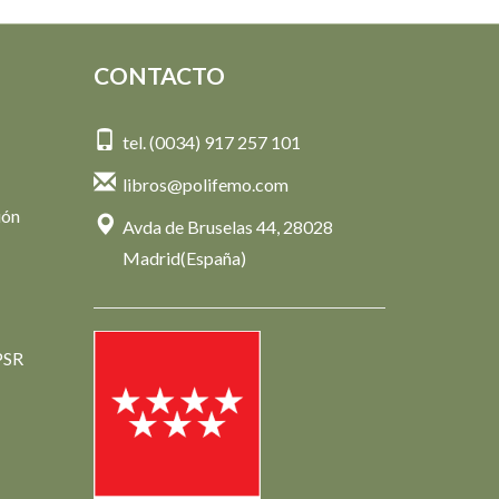
CONTACTO
tel. (0034) 917 257 101
libros@polifemo.com
ión
Avda de Bruselas 44, 28028
Madrid(España)
PSR