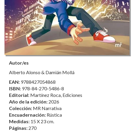
Autor/es
Alberto Alonso & Damián Mollá
EAN:
9788427054868
ISBN:
978-84-270-5486-8
Editorial:
Martínez Roca, Ediciones
Año de la edición:
2026
Colección:
MR Narrativa
Encuadernación:
Rústica
Medidas:
15 X 23 cm.
Páginas:
270