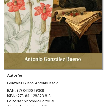
Autor/es
González Bueno, Antonio Isacio
EAN:
9788412839388
ISBN:
978-84-128393-8-8
Editorial:
Sicomoro Editorial
Año de la edición:
2024