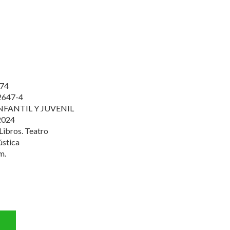
74
2647-4
NFANTIL Y JUVENIL
2024
Libros. Teatro
ústica
m.