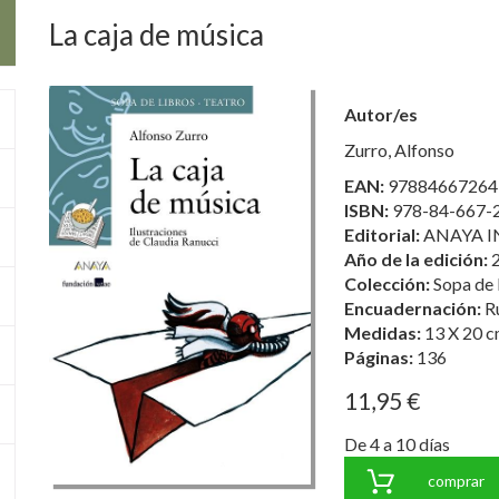
La caja de música
Autor/es
Zurro, Alfonso
EAN:
97884667264
ISBN:
978-84-667-
Editorial:
ANAYA I
Año de la edición:
Colección:
Sopa de 
Encuadernación:
R
Medidas:
13 X 20 c
Páginas:
136
11,95 €
De 4 a 10 días
comprar