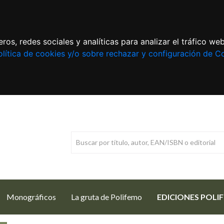
ros, redes sociales y analíticas para analizar el tráfico w
lítica de cookies y/o sobre rechazar y configuración de C
Monográficos
La gruta de Polifemo
EDICIONES POLI