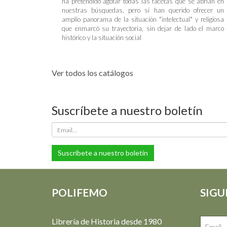
ha pretendido agotar todas las facetas que se abrían en
nuestras búsquedas, pero sí han querido ofrecer un
amplio panorama de la situación "intelectual" y religiosa
que enmarcó su trayectoria, sin dejar de lado el marco
histórico y la situación social
Ver todos los catálogos
Suscríbete a nuestro boletín
Suscríbete a nuestro boletín
POLIFEMO
SIGU
Librería de Historia desde 1980