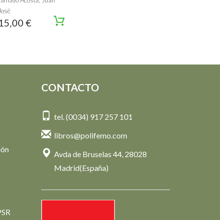
Tamayo Acosta, Juan
José
15,00 €
CONTACTO
tel. (0034) 917 257 101
libros@polifemo.com
ión
Avda de Bruselas 44, 28028
Madrid(España)
PSR