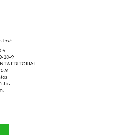
n José
09
8-20-9
NTA EDITORIAL
2026
tos
ústica
m.