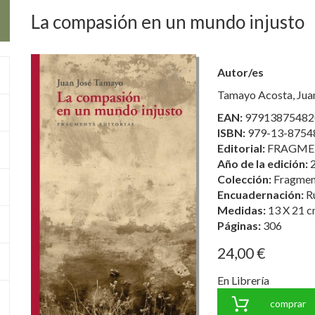
La compasión en un mundo injusto
Autor/es
Tamayo Acosta, Jua
EAN:
97913875482
ISBN:
979-13-8754
Editorial:
FRAGME
Año de la edición:
Colección:
Fragmen
Encuadernación:
R
Medidas:
13 X 21 c
Páginas:
306
24,00 €
En Librería
comprar