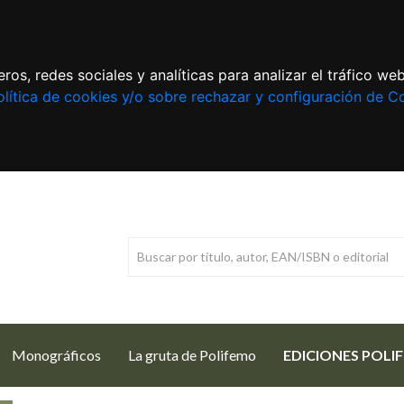
ros, redes sociales y analíticas para analizar el tráfico w
lítica de cookies y/o sobre rechazar y configuración de C
Monográficos
La gruta de Polifemo
EDICIONES POLI