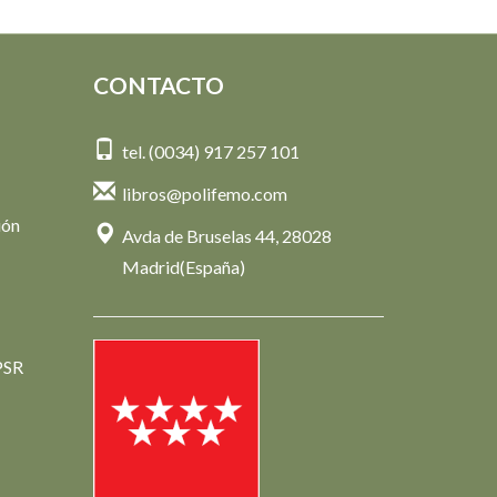
Rodríguez Subirana,
Mónica, Sánchez, Raquel
21,00 €
CONTACTO
tel. (0034) 917 257 101
libros@polifemo.com
ión
Avda de Bruselas 44, 28028
Madrid(España)
PSR