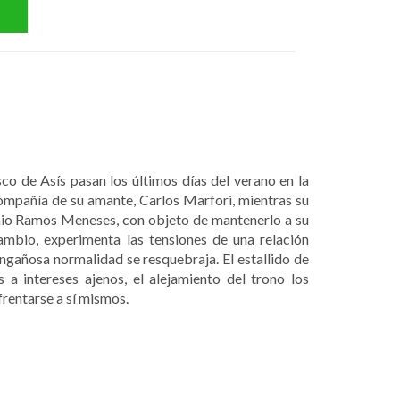
co de Asís pasan los últimos días del verano en la
n compañía de su amante, Carlos Marfori, mientras su
nio Ramos Meneses, con objeto de mantenerlo a su
cambio, experimenta las tensiones de una relación
engañosa normalidad se resquebraja. El estallido de
s a intereses ajenos, el alejamiento del trono los
frentarse a sí mismos.