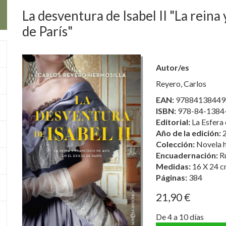
La desventura de Isabel II "La reina 
de París"
Autor/es
Reyero, Carlos
EAN:
97884138449
ISBN:
978-84-1384
Editorial:
La Esfera 
Año de la edición:
Colección:
Novela h
Encuadernación:
R
Medidas:
16 X 24 c
Páginas:
384
21,90 €
De 4 a 10 días