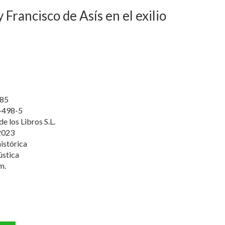
y Francisco de Asís en el exilio
85
-498-5
de los Libros S.L.
2023
istórica
ústica
m.