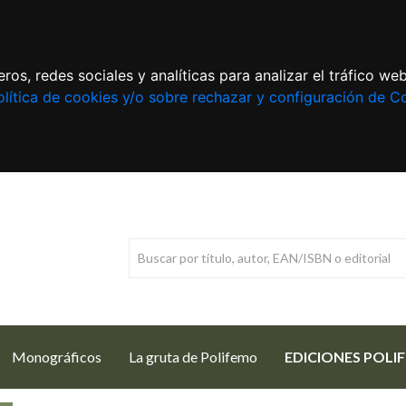
ros, redes sociales y analíticas para analizar el tráfico w
lítica de cookies y/o sobre rechazar y configuración de C
Monográficos
La gruta de Polifemo
EDICIONES POLI