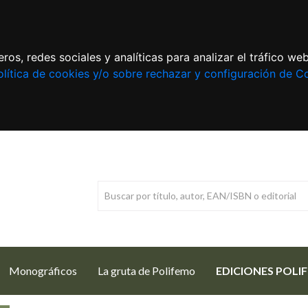
ros, redes sociales y analíticas para analizar el tráfico w
lítica de cookies y/o sobre rechazar y configuración de C
Monográficos
La gruta de Polifemo
EDICIONES POLI