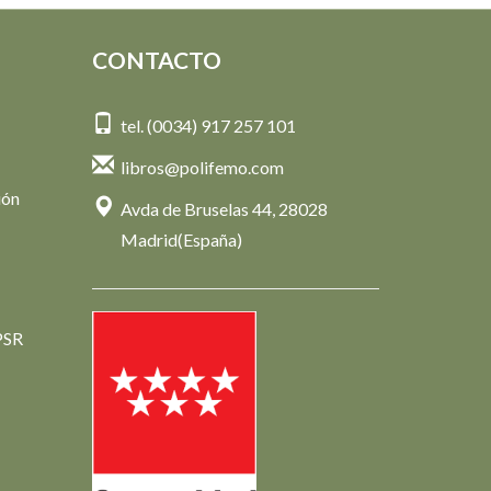
Fernández-Savater,
Amador, Varios Autores
CONTACTO
20,90 €
tel. (0034) 917 257 101
libros@polifemo.com
ión
Avda de Bruselas 44, 28028
Madrid(España)
PSR