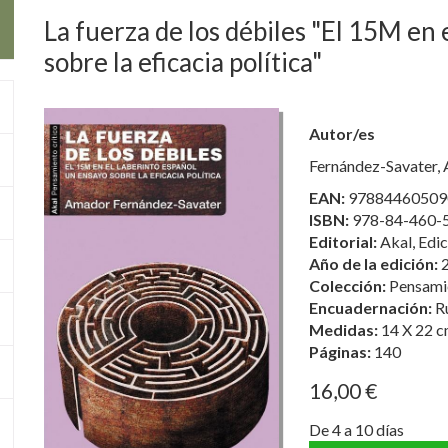
La fuerza de los débiles "El 15M en 
sobre la eficacia política"
Autor/es
Fernández-Savater,
EAN:
97884460509
ISBN:
978-84-460-
Editorial:
Akal, Edic
Año de la edición:
Colección:
Pensamie
Encuadernación:
R
Medidas:
14 X 22 c
Páginas:
140
16,00 €
De 4 a 10 días