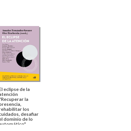
El eclipse de la
atención
"Recuperar la
presencia,
rehabilitar los
cuidados, desafiar
el dominio de lo
automático"
Etxeberria, Oier,