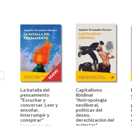
La batalla del
Capitalismo
pensamiento
libidinal
"Escuchar y
"Antropología
conversar. Leer y
neoliberal,
ensoñar.
políticas del
Interrumpir y
deseo,
conspirar"
derechización del
malestar"
Fernández-Savater,
Fernández-Savater,