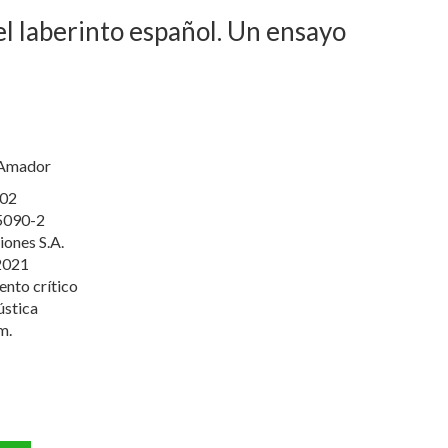
el laberinto español. Un ensayo
 Amador
02
5090-2
iones S.A.
2021
nto crítico
ústica
m.