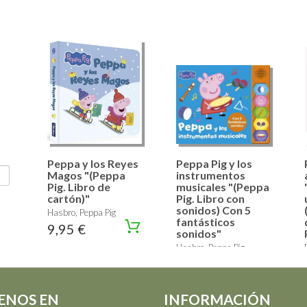
Peppa y los Reyes
Peppa Pig y los
Magos "(Peppa
instrumentos
Pig. Libro de
musicales "(Peppa
cartón)"
Pig. Libro con
sonidos) Con 5
Hasbro, Peppa Pig
fantásticos
9,95 €
sonidos"
Hasbro, Peppa Pig
17,95 €
ENOS EN
INFORMACIÓN