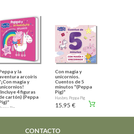
Peppa y la
Con magia y
aventura arcoíris
unicornios.
"¡Con magia y
Cuentos de 5
unicornios!
minutos "(Peppa
(Incluye 4 figuras
Pig)"
de cartón) (Peppa
Hasbro, Peppa Pig
Pig)"
15,95 €
Peppa Pig
16,95 €
CONTACTO