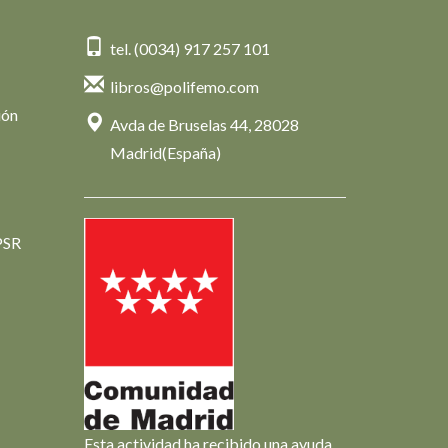
tel. (0034) 917 257 101
libros@polifemo.com
ión
Avda de Bruselas 44, 28028
Madrid(España)
PSR
Esta actividad ha recibido una ayuda