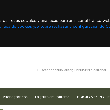
ros, redes sociales y analíticas para analizar el tráfico w
lítica de cookies y/o sobre rechazar y configuración de C
Monográficos
La gruta de Polifemo
EDICIONES POLI