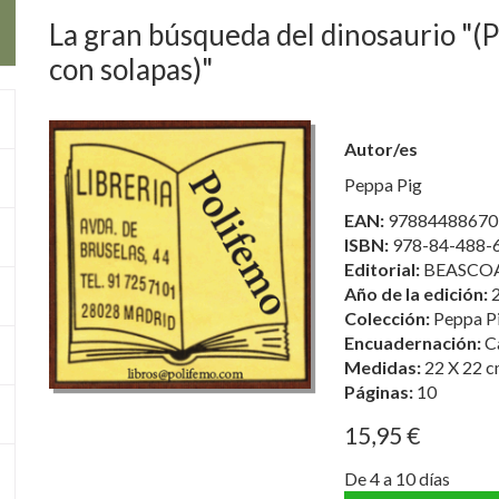
La gran búsqueda del dinosaurio "(P
con solapas)"
Autor/es
Peppa Pig
EAN:
97884488670
ISBN:
978-84-488-
Editorial:
BEASCOA 
Año de la edición:
Colección:
Peppa P
Encuadernación:
C
Medidas:
22 X 22 c
Páginas:
10
15,95 €
De 4 a 10 días