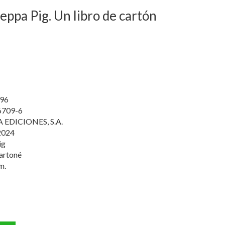
eppa Pig. Un libro de cartón
96
6709-6
EDICIONES, S.A.
2024
ig
artoné
m.