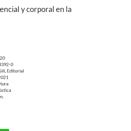
ncial y corporal en la
20
3392-0
li, Editorial
2021
tura
ústica
m.