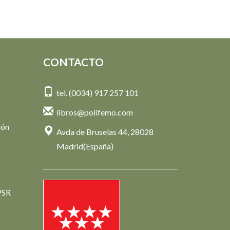
CONTACTO
tel. (0034) 917 257 101
libros@polifemo.com
ión
Avda de Bruselas 44, 28028
Madrid(España)
PSR