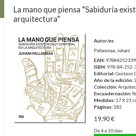
La mano que piensa "Sabiduría existe
arquitectura"
Autor/es
Pallasmaa, Juhani
EAN:
97884252339
ISBN:
978-84-252-
Editorial:
Gustavo Gi
Año de la edición:
Colección:
Arquitec
Encuadernación:
R
Medidas:
17 X 21 c
Páginas:
182
19,90 €
De 4 a 10 días