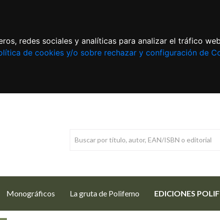
ros, redes sociales y analíticas para analizar el tráfico w
lítica de cookies y/o sobre rechazar y configuración de C
Monográficos
La gruta de Polifemo
EDICIONES POLI