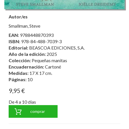
Autor/es
Smallman, Steve
EAN:
9788448870393
ISBN:
978-84-488-7039-3
Editorial:
BEASCOA EDICIONES, S.A.
Año de la edición:
2025
Colección:
Pequeñas manitas
Encuadernación:
Cartoné
Medidas:
17 X 17 cm.
Páginas:
10
9,95 €
De 4 a 10 días
comprar