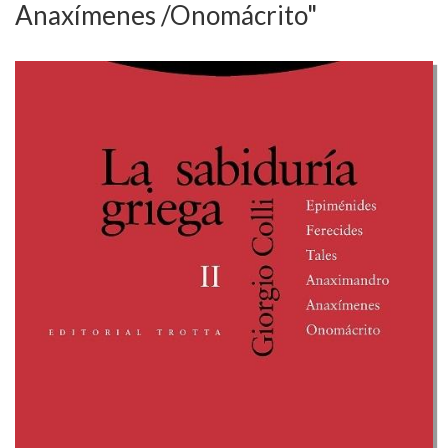
Anaxímenes /Onomácrito"