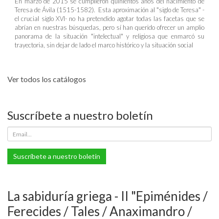
En marzo de 2015 se cumplieron quinientos años del nacimiento de
Teresa de Ávila (1515-1582). Esta aproximación al "siglo de Teresa" -
el crucial siglo XVI- no ha pretendido agotar todas las facetas que se
abrían en nuestras búsquedas, pero sí han querido ofrecer un amplio
panorama de la situación "intelectual" y religiosa que enmarcó su
trayectoria, sin dejar de lado el marco histórico y la situación social
Ver todos los catálogos
Suscríbete a nuestro boletín
Suscríbete a nuestro boletín
La sabiduría griega - II "Epiménides /
Ferecides / Tales / Anaximandro /