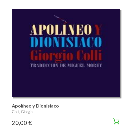
Apolíneo y Dionisíaco
Colli, Giorgio
20,00 €