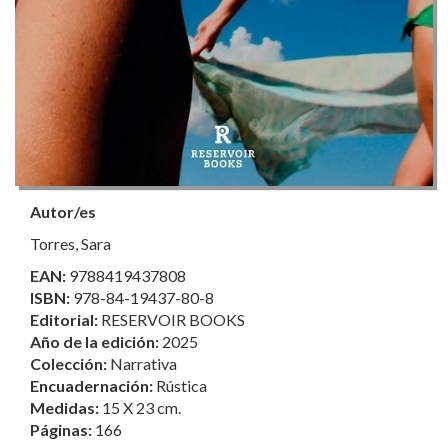
Autor/es
Torres, Sara
EAN:
9788419437808
ISBN:
978-84-19437-80-8
Editorial:
RESERVOIR BOOKS
Año de la edición:
2025
Colección:
Narrativa
Encuadernación:
Rústica
Medidas:
15 X 23 cm.
Páginas:
166