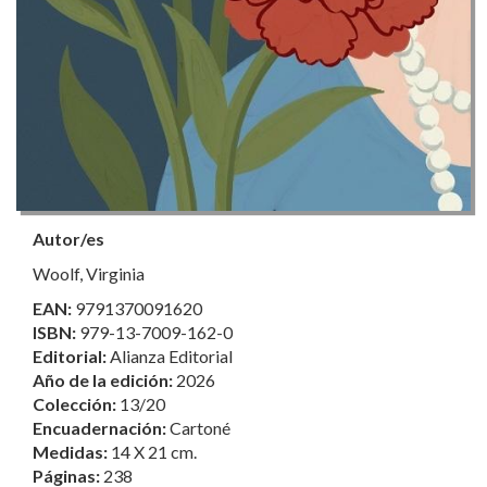
Autor/es
Woolf, Virginia
EAN:
9791370091620
ISBN:
979-13-7009-162-0
Editorial:
Alianza Editorial
Año de la edición:
2026
Colección:
13/20
Encuadernación:
Cartoné
Medidas:
14 X 21 cm.
Páginas:
238