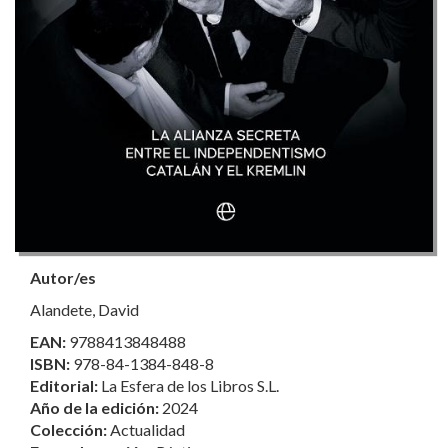
Autor/es
Alandete, David
EAN:
9788413848488
ISBN:
978-84-1384-848-8
Editorial:
La Esfera de los Libros S.L.
Año de la edición:
2024
Colección:
Actualidad