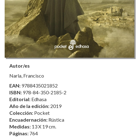
Autor/es
Narla, Francisco
EAN:
9788435021852
ISBN:
978-84-350-2185-2
Editorial:
Edhasa
Año de la edición:
2019
Colección:
Pocket
Encuadernación:
Rústica
Medidas:
13 X 19 cm.
Páginas:
764