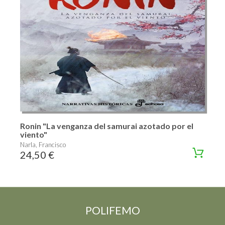
Ronin "La venganza del samurai azotado por el
viento"
Narla, Francisco
24,50 €
POLIFEMO