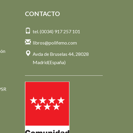
CONTACTO
tel. (0034) 917 257 101
libros@polifemo.com
ión
Avda de Bruselas 44, 28028
Madrid(España)
PSR