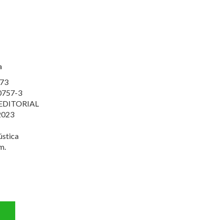
a
73
0757-3
EDITORIAL
2023
ústica
m.