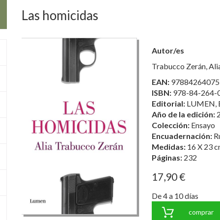
Las homicidas
Autor/es
Trabucco Zerán, Ali
EAN:
97884264075
ISBN:
978-84-264-
Editorial:
LUMEN, 
Año de la edición:
Colección:
Ensayo
Encuadernación:
R
Medidas:
16 X 23 c
Páginas:
232
17,90 €
De 4 a 10 días
comprar