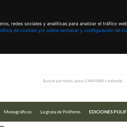
ros, redes sociales y analíticas para analizar el tráfico w
lítica de cookies y/o sobre rechazar y configuración de C
Monográficos
La gruta de Polifemo
EDICIONES POLI