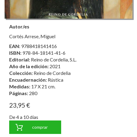
Autor/es
Cortés Arrese, Miguel
EAN:
9788418141416
ISBN:
978-84-18141-41-6
Editorial:
Reino de Cordelia, S.L.
Año de la edición:
2021
Colección:
Reino de Cordelia
Encuadernación:
Rústica
Medidas:
17 X 21 cm.
Páginas:
280
23,95 €
De 4 a 10 días
comprar