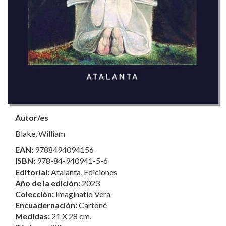
Autor/es
Blake, William
EAN:
9788494094156
ISBN:
978-84-940941-5-6
Editorial:
Atalanta, Ediciones
Año de la edición:
2023
Colección:
Imaginatio Vera
Encuadernación:
Cartoné
Medidas:
21 X 28 cm.