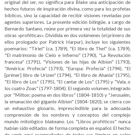
original del ser, no significa para Blake una anticipación de
hechos futuros de inspiración divina, como para los profetas
bíblicos, sino la capacidad de recibir visiones reveladas por
agentes superiores. La presente edición bilingüe, a cargo de
Bernardo Santano, reúne por primera vez la totalidad de sus
obras «proféticas». Dividida en dos volúmenes (el primero de
ellos prologado por Patrick Harpur), incluye los siguientes
poemarios: "Tiriel" (ca. 1789), "El libro de Thel" (ca. 1789),
"El matrimonio de Cielo e Infierno" (1790), "La Revolución
francesa" (1791), "Visiones de las hijas de Albion" (1793),
"América: Profecía" (1793), "Europa: Profecía" (1794), "El
[primer] libro de Urizen" (1794), "El libro de Ahania" (1795),
"El libro de Los" (1795), "El cantar de Los" (1795) y "Vala, o
los cuatro Zoas" (1797-1804). El segundo volumen, integrado
por "Milton: poema en dos libros" (1804-1810) y "Jerusalén,
la emanación del gigante Albion" (1804-1820), se cierra con
un exhaustivo glosario, imprescindible para la adecuada
comprensión de los nombres y conceptos del complejo
mundo mitológico blakeano. Los "Libros proféticos" nunca
habían sido editados de forma completa en español. El hecho
de venir aquí acompañados de todas sus láminas en color