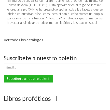
En marzo de 2015 se cumplieron quinientos años del nacimiento de
Teresa de Ávila (1515-1582). Esta aproximación al "siglo de Teresa" -
el crucial siglo XVI- no ha pretendido agotar todas las facetas que se
abrían en nuestras búsquedas, pero sí han querido ofrecer un amplio
panorama de la situación "intelectual" y religiosa que enmarcó su
trayectoria, sin dejar de lado el marco histórico y la situación social
Ver todos los catálogos
Suscríbete a nuestro boletín
Suscríbete a nuestro boletín
Libros proféticos - I