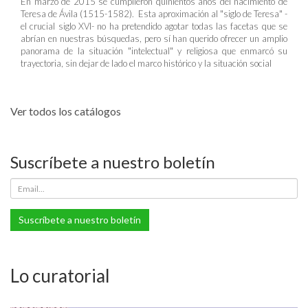
En marzo de 2015 se cumplieron quinientos años del nacimiento de
Teresa de Ávila (1515-1582). Esta aproximación al "siglo de Teresa" -
el crucial siglo XVI- no ha pretendido agotar todas las facetas que se
abrían en nuestras búsquedas, pero sí han querido ofrecer un amplio
panorama de la situación "intelectual" y religiosa que enmarcó su
trayectoria, sin dejar de lado el marco histórico y la situación social
Ver todos los catálogos
Suscríbete a nuestro boletín
Suscríbete a nuestro boletín
Lo curatorial