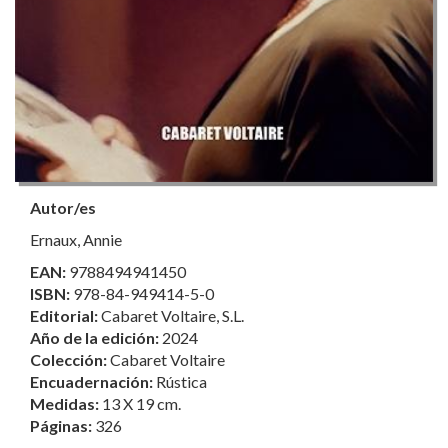
Autor/es
Ernaux, Annie
EAN:
9788494941450
ISBN:
978-84-949414-5-0
Editorial:
Cabaret Voltaire, S.L.
Año de la edición:
2024
Colección:
Cabaret Voltaire
Encuadernación:
Rústica
Medidas:
13 X 19 cm.
Páginas:
326