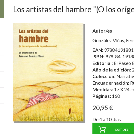
Los artistas del hambre "(O los orí
Autor/es
González Viñas, Fe
EAN:
97884191881
ISBN:
978-84-1918
Editorial:
El Paseo E
Año de la edición:
Colección:
Narrati
Encuadernación:
R
Medidas:
17 X 24 c
Páginas:
160
20,95 €
De 4 a 10 días
comprar