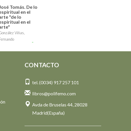
José Tomás. De lo
espiritual en el
arte "de lo
espiritual en el
arte"
González Viñas,
Fernando
16,00 €
CONTACTO
tel. (0034) 917 257 101
libros@polifemo.com
ión
Avda de Bruselas 44, 28028
Madrid(España)