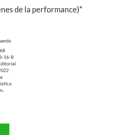
genes de la performance)"
rnando
68
8-16-8
ditorial
2022
va
ústica
m.