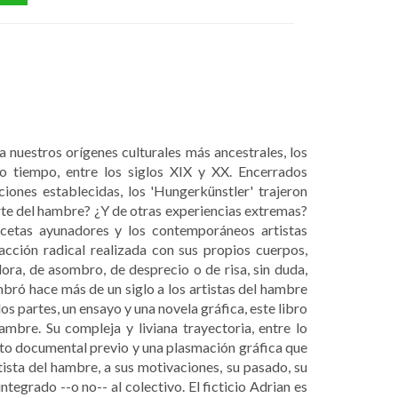
 nuestros orígenes culturales más ancestrales, los
o tiempo, entre los siglos XIX y XX. Encerrados
iones establecidas, los 'Hungerkünstler' trajeron
rte del hambre? ¿Y de otras experiencias extremas?
scetas ayunadores y los contemporáneos artistas
acción radical realizada con sus propios cuerpos,
ra, de asombro, de desprecio o de risa, sin duda,
bró hace más de un siglo a los artistas del hambre
s partes, un ensayo y una novela gráfica, este libro
hambre. Su compleja y liviana trayectoria, entre lo
nto documental previo y una plasmación gráfica que
tista del hambre, a sus motivaciones, su pasado, su
integrado --o no-- al colectivo. El ficticio Adrian es