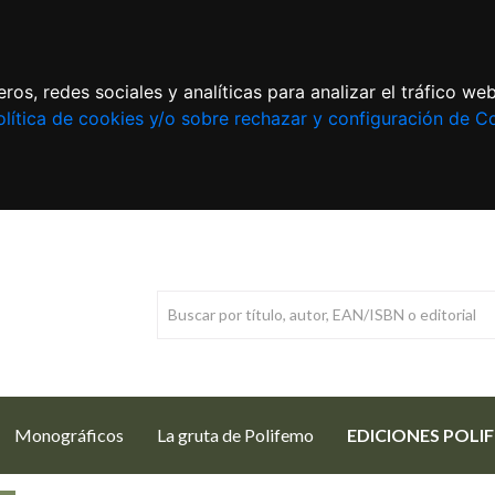
ros, redes sociales y analíticas para analizar el tráfico w
lítica de cookies y/o sobre rechazar y configuración de C
Monográficos
La gruta de Polifemo
EDICIONES POLI