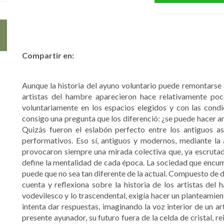
Compartir en:
Aunque la historia del ayuno voluntario puede remontarse a
artistas del hambre aparecieron hace relativamente poc
voluntariamente en los espacios elegidos y con las condic
consigo una pregunta que los diferenció: ¿se puede hacer a
Quizás fueron el eslabón perfecto entre los antiguos a
performativos. Eso sí, antiguos y modernos, mediante la 
provocaron siempre una mirada colectiva que, ya escrutado
define la mentalidad de cada época. La sociedad que encum
puede que no sea tan diferente de la actual. Compuesto de do
cuenta y reflexiona sobre la historia de los artistas del 
vodevilesco y lo trascendental, exigía hacer un planteamie
intenta dar respuestas, imaginando la voz interior de un ar
presente ayunador, su futuro fuera de la celda de cristal, re