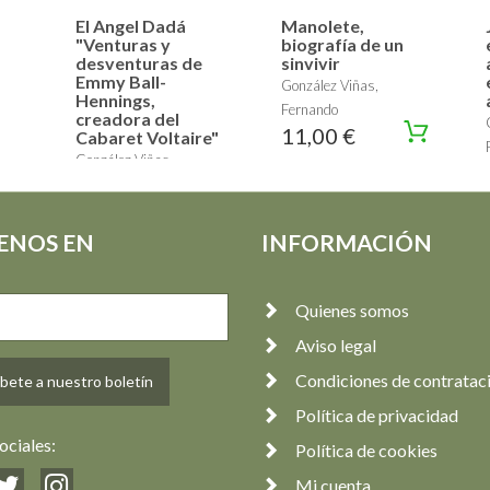
El Angel Dadá
Manolete,
"Venturas y
biografía de un
desventuras de
sinvivir
Emmy Ball-
González Viñas,
Hennings,
Fernando
creadora del
11,00 €
Cabaret Voltaire"
González Viñas,
Fernando, Lázaro, José
19,95 €
ENOS EN
INFORMACIÓN
Quienes somos
Aviso legal
Condiciones de contratac
bete a nuestro boletín
Política de privacidad
ociales:
Política de cookies
Mi cuenta