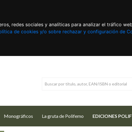
ros, redes sociales y analíticas para analizar el tráfico w
lítica de cookies y/o sobre rechazar y configuración de C
Monográficos
La gruta de Polifemo
EDICIONES POLI