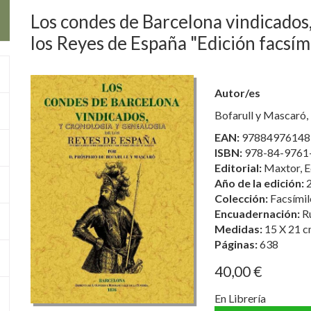
Los condes de Barcelona vindicados,
los Reyes de España "Edición facsím
Autor/es
Bofarull y Mascaró,
EAN:
97884976148
ISBN:
978-84-9761
Editorial:
Maxtor, E
Año de la edición:
Colección:
Facsímil
Encuadernación:
R
Medidas:
15 X 21 c
Páginas:
638
40,00 €
En Librería