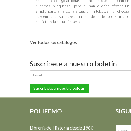
ha pretendido agotar todas las facetas que se abrían en
nuestras búsquedas, pero sí han querido ofrecer un
amplio panorama de la situación "intelectual" y religiosa
que enmarcó su trayectoria, sin dejar de lado el marco
histórico y la situación social
Ver todos los catálogos
Suscríbete a nuestro boletín
Suscríbete a nuestro boletín
POLIFEMO
SIGU
Librería de Historia desde 1980