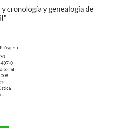
 y cronología y genealogía de
il"
 Próspero
70
-487-0
ditorial
2008
es
ústica
m.