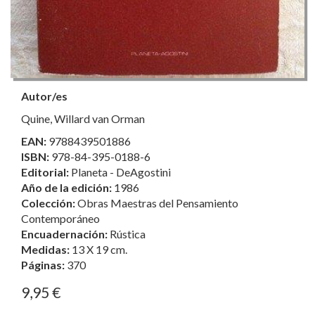
Autor/es
Quine, Willard van Orman
EAN:
9788439501886
ISBN:
978-84-395-0188-6
Editorial:
Planeta - DeAgostini
Año de la edición:
1986
Colección:
Obras Maestras del Pensamiento
Contemporáneo
Encuadernación:
Rústica
Medidas:
13 X 19 cm.
Páginas:
370
9,95 €