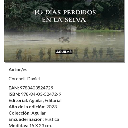
Autor/es
Coronell, Daniel
EAN:
9788403524729
ISBN:
978-84-03-52472-9
Editorial:
Aguilar, Editorial
Año de la edición:
2023
Colección:
Aguilar
Encuadernación:
Rústica
Medidas:
15 X 23 cm.