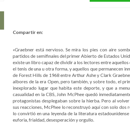
Compartir en:
«Graebner está nervioso. Se mira los pies con aire sombr
partidos de semifinales del primer Abierto de Estados Uni
existe un libro capaz de dividir a los lectores entre aquello
el tenis de una u otra forma, y aquellos que permanecen inm
de Forest Hills de 1968 entre Arthur Ashe y Clark Graebner
albores de la era Open, pero también, y sobre todo, el pri
inexplorado lugar que habita este deporte, y que a menud
casualidad en la CBS, John McPhee quedó inmediatamente
protagonistas desplegaban sobre la hierba. Pero al volver a
sus reacciones, McPhee lo reconstruyó aquí con solo dos re
lo convirtió en una leyenda de la literatura estadounidense 
euforia, frialdad, desesperación y orgullo.