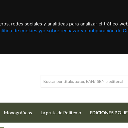
ros, redes sociales y analíticas para analizar el tráfico w
lítica de cookies y/o sobre rechazar y configuración de C
Monográficos
La gruta de Polifemo
EDICIONES POLI