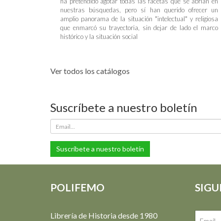
ha pretendido agotar todas las facetas que se abrían en
nuestras búsquedas, pero sí han querido ofrecer un
amplio panorama de la situación "intelectual" y religiosa
que enmarcó su trayectoria, sin dejar de lado el marco
histórico y la situación social
Ver todos los catálogos
Suscríbete a nuestro boletín
Suscríbete a nuestro boletín
POLIFEMO
SIGU
Librería de Historia desde 1980