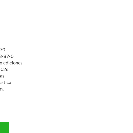
70
8-87-0
o ediciones
2026
vas
ústica
m.