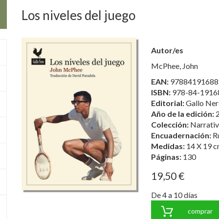
Los niveles del juego
Autor/es
McPhee, John
EAN:
97884191688
ISBN:
978-84-1916
Editorial:
Gallo Ner
Año de la edición:
Colección:
Narrati
Encuadernación:
R
Medidas:
14 X 19 c
Páginas:
130
19,50 €
De 4 a 10 días
comprar