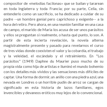
compositor de «melodías facilonas» que se bailan y tararean
en toda Inglaterra y toda Francia; por su parte, Celia, sin
entenderlo como un sacrificio, se ha dedicado a cuidar de su
padre --un hombre genial pero caprichoso y exigente-- a la
hora del retiro. Pero ahora, en una reunión familiar en una casa
de campo, el marido de Maria los acusa de ser unos parásitos
y ellos se preguntan si realmente, o hasta qué punto, lo son. A
partir de esta incierta revelación, la novela alterna
magistralmente presente y pasado para revelarnos el curso
de tres vidas donde coexisten el valor y la cobardía, el trabajo
y la veleidad, el escándalo y el retraimiento. En "Los
parásitos" (1949) Daphne du Maurier puso mucho de su
propia vida como hija de artistas e iluminó el mundo bohemio
con los detalles más vívidos y las sensaciones más difíciles de
captar. Una forma de dormir, un anillo con una piedra azul, una
nevada en Londres o un horrible pudin de arroz se cargan de
significado en esta historia de lazos familiares, egos
invencibles y devaneos eróticos muy lejos de lo convencional.