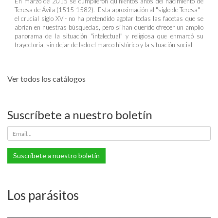
En marzo de 2015 se cumplieron quinientos años del nacimiento de
Teresa de Ávila (1515-1582). Esta aproximación al "siglo de Teresa" -
el crucial siglo XVI- no ha pretendido agotar todas las facetas que se
abrían en nuestras búsquedas, pero sí han querido ofrecer un amplio
panorama de la situación "intelectual" y religiosa que enmarcó su
trayectoria, sin dejar de lado el marco histórico y la situación social
Ver todos los catálogos
Suscríbete a nuestro boletín
Suscríbete a nuestro boletín
Los parásitos