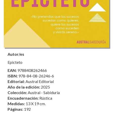
Autor/es
Epicteto
EAN:
9788408262466
ISBN:
978-84-08-26246-6
Editorial:
Austral Editorial
Año de la edición:
2025
Colección:
Austral - Sabiduría
Encuadernación:
Rústica
Medidas:
13 X 19 cm.
Páginas:
192