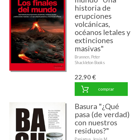
historia de
erupciones
volcánicas,
océanos letales y
extinciones
masivas"
Brannen, Peter
Shackleton Books
22,90 €
comprar
Basura "¿Qué
pasa (de verdad)
con nuestros
residuos?"
Paniagua, Jesús M.