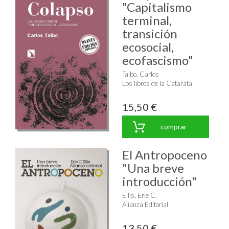
"Capitalismo
terminal,
transición
ecosocial,
ecofascismo"
Taibo, Carlos
Los libros de la Catarata
15,50 €
comprar
El Antropoceno
"Una breve
introducción"
Ellis, Erle C.
Alianza Editorial
13,50 €