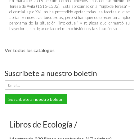
En marzo de 2015 se cumplieron quinientos años del nacimiento de
Teresa de Ávila (1515-1582). Esta aproximación al "siglo de Teresa" -
el crucial siglo XVI- no ha pretendido agotar todas las facetas que se
abrían en nuestras búsquedas, pero sí han querido ofrecer un amplio
panorama de la situación "intelectual" y religiosa que enmarcó su
trayectoria, sin dejar de lado el marco histórico y la situación social
Ver todos los catálogos
Suscríbete a nuestro boletín
Suscríbete a nuestro boletín
Libros de Ecología
Mostrando
328
libros encontrados. (17 páginas).