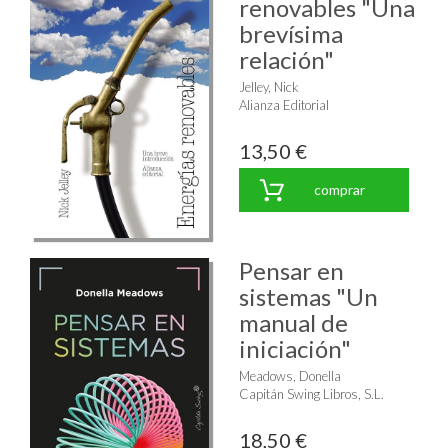
renovables "Una
brevísima
relación"
Jelley, Nick
Alianza Editorial
13,50 €
comprar
Pensar en
sistemas "Un
manual de
iniciación"
Meadows, Donella
Capitán Swing Libros, S.L.
18,50 €