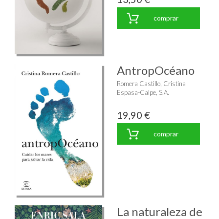
comprar
AntropOcéano
Romera Castillo, Cristina
Espasa-Calpe, S.A.
19,90 €
comprar
La naturaleza de