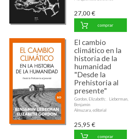
27,00 €
comprar
El cambio
climático en la
historia de la
humanidad
"Desde la
Prehistoria al
presente"
Gordon, Elizabeth
;
Lieberman,
Benjamin
Almuzara, editorial
25,95 €
comprar