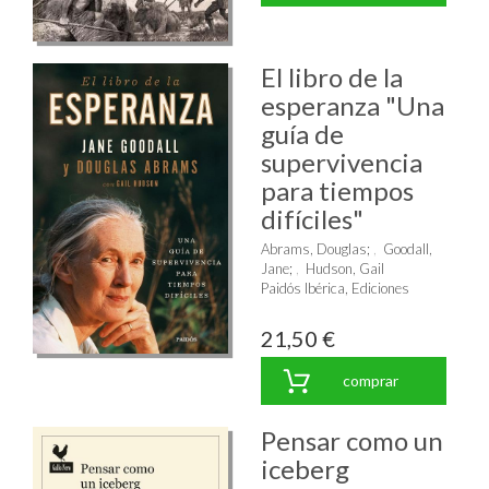
El libro de la
esperanza "Una
guía de
supervivencia
para tiempos
difíciles"
Abrams, Douglas
;
Goodall,
Jane
;
Hudson, Gail
Paidós Ibérica, Ediciones
21,50 €
comprar
Pensar como un
iceberg