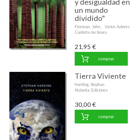
y desigualdad en
un mundo
dividido"
Freeman, John
;
Varios Autores
Continta me tienes
21,95 €
comprar
Tierra Viviente
Harding, Stephan
Atalanta, Ediciones
30,00 €
comprar