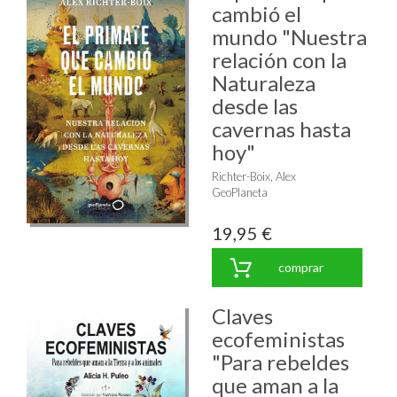
cambió el
mundo "Nuestra
relación con la
Naturaleza
desde las
cavernas hasta
hoy"
Richter-Boix, Alex
GeoPlaneta
19,95 €
comprar
Claves
ecofeministas
"Para rebeldes
que aman a la