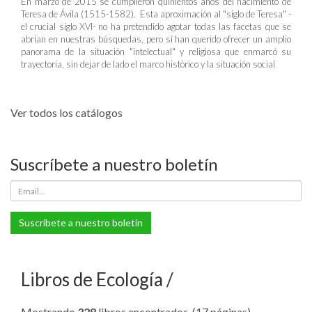
En marzo de 2015 se cumplieron quinientos años del nacimiento de
Teresa de Ávila (1515-1582). Esta aproximación al "siglo de Teresa" -
el crucial siglo XVI- no ha pretendido agotar todas las facetas que se
abrían en nuestras búsquedas, pero sí han querido ofrecer un amplio
panorama de la situación "intelectual" y religiosa que enmarcó su
trayectoria, sin dejar de lado el marco histórico y la situación social
Ver todos los catálogos
Suscríbete a nuestro boletín
Suscríbete a nuestro boletín
Libros de Ecología
Mostrando
328
libros encontrados. (17 páginas).