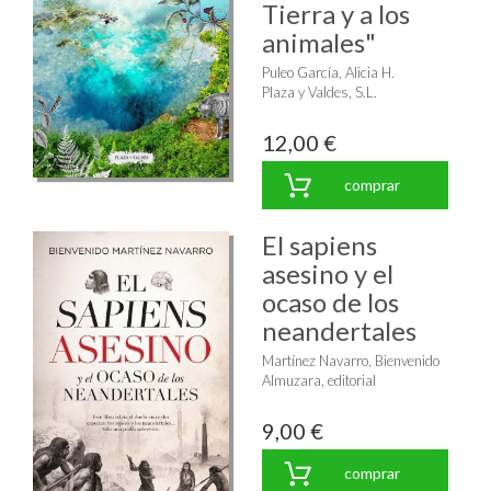
Tierra y a los
animales"
Puleo García, Alicia H.
Plaza y Valdes, S.L.
12,00 €
comprar
El sapiens
asesino y el
ocaso de los
neandertales
Martínez Navarro, Bienvenido
Almuzara, editorial
9,00 €
comprar