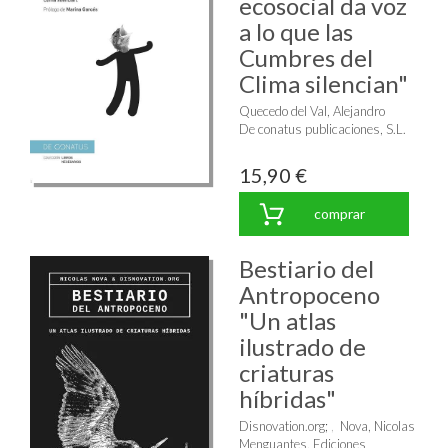
ecosocial da voz
a lo que las
Cumbres del
Clima silencian"
Quecedo del Val, Alejandro
De conatus publicaciones, S.L.
15,90 €
comprar
Bestiario del
Antropoceno
"Un atlas
ilustrado de
criaturas
híbridas"
Disnovation.org
;
Nova, Nicolas
Menguantes, Ediciones