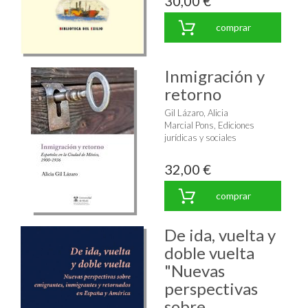
30,00 €
comprar
Inmigración y
retorno
Gil Lázaro, Alicia
Marcial Pons, Ediciones
jurídicas y sociales
32,00 €
comprar
De ida, vuelta y
doble vuelta
"Nuevas
perspectivas
sobre