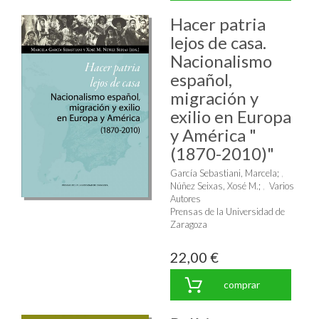
Hacer patria
lejos de casa.
Nacionalismo
español,
migración y
exilio en Europa
y América "
(1870-2010)"
García Sebastiani, Marcela
;
Núñez Seixas, Xosé M.
;
Varios
Autores
Prensas de la Universidad de
Zaragoza
22,00 €
comprar