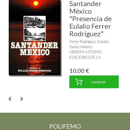
Santander
México
"Presencia de
Eulalio Ferrer
Rodríguez"
Ferrer Rodríguez, Eulalio
;
Varios Autores
LIBRERIA ESTUDIO,
EDICIONES DE LA
10,00 €
comprar
POLIFEMO