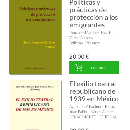
Políticas y
prácticas de
protección a los
emigrantes
González Martínez, Elda E.
;
Varios Autores
Polifemo, Ediciones
20,00 €
comprar
El exilio teatral
republicano de
1939 en México
Ayuso, José Paulino
;
Heras,
Juan Pablo
;
Varios Autores
RENACIMIENTO, EDITORIAL