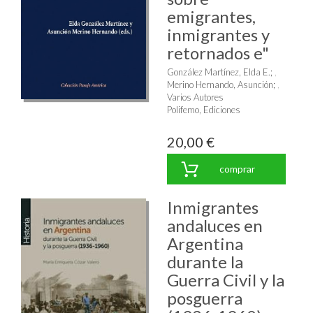
emigrantes,
inmigrantes y
retornados e"
González Martínez, Elda E.
;
Merino Hernando, Asunción
;
Varios Autores
Polifemo, Ediciones
20,00 €
comprar
Inmigrantes
andaluces en
Argentina
durante la
Guerra Civil y la
posguerra