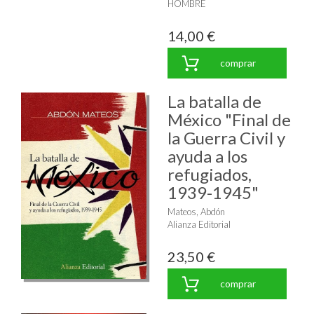
HOMBRE
14,00 €
comprar
La batalla de
México "Final de
la Guerra Civil y
ayuda a los
refugiados,
1939-1945"
Mateos, Abdón
Alianza Editorial
23,50 €
comprar