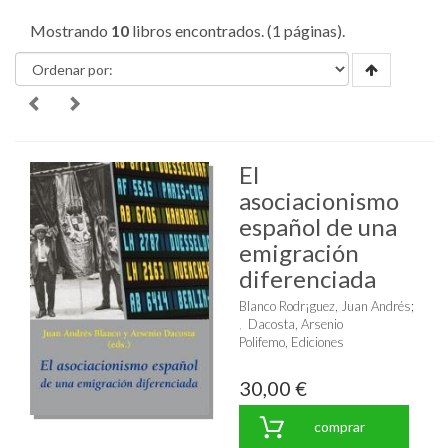
Mostrando
10
libros encontrados. (1 páginas).
El
asociacionismo
español de una
emigración
diferenciada
Blanco Rodr¡guez, Juan Andrés
;
Dacosta, Arsenio
Polifemo, Ediciones
30,00 €
comprar