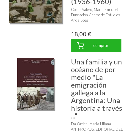
(1936-1960)
Cozar Valero, María Enriqueta
Fundación Centro de Estudios
Andaluces
18,00 €
comprar
Una familia y un
océano de por
medio "La
emigración
gallega a la
Argentina: Una
historia a través
..."
Da Orden, Maria Liliana
ANTHROPOS, EDITORIAL DEL