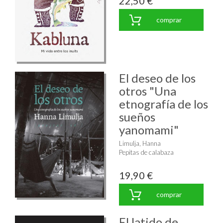
22,50 €
comprar
El deseo de los
otros "Una
etnografía de los
sueños
yanomami"
Limulja, Hanna
Pepitas de calabaza
19,90 €
comprar
El latido de