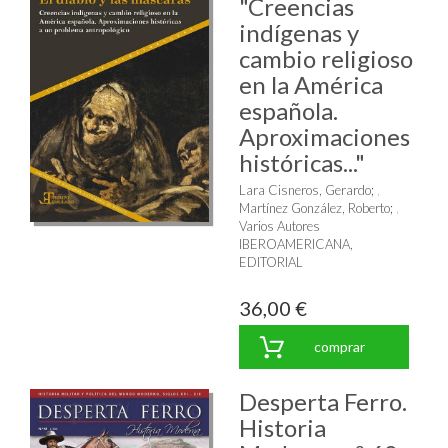
"Creencias
indígenas y
cambio religioso
en la América
española.
Aproximaciones
históricas..."
Lara Cisneros, Gerardo
;
Martínez González, Roberto
;
Varios Autores
IBEROAMERICANA,
EDITORIAL
36,00 €
comprar
Desperta Ferro.
Historia