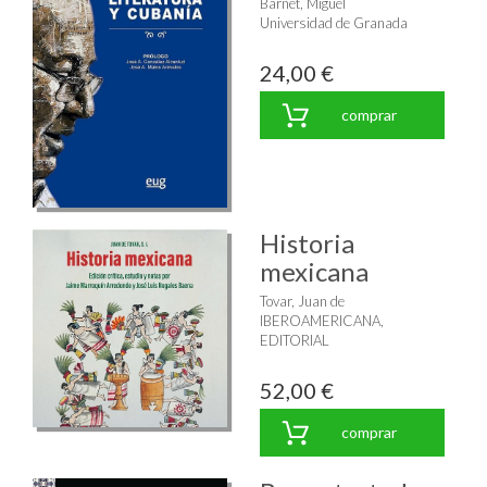
Barnet, Miguel
Universidad de Granada
24,00 €
comprar
Historia
mexicana
Tovar, Juan de
IBEROAMERICANA,
EDITORIAL
52,00 €
comprar