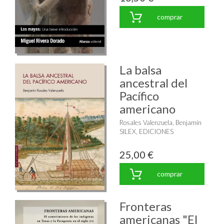
comprar
La balsa
ancestral del
Pacífico
americano
Rosales Valenzuela, Benjamín
SILEX, EDICIONES
25,00 €
comprar
Fronteras
americanas "El