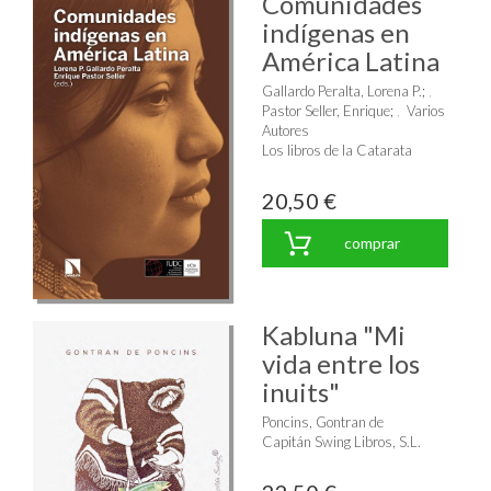
Comunidades
indígenas en
América Latina
Gallardo Peralta, Lorena P.
;
Pastor Seller, Enrique
;
Varios
Autores
Los libros de la Catarata
20,50 €
comprar
Kabluna "Mi
vida entre los
inuits"
Poncins, Gontran de
Capitán Swing Libros, S.L.