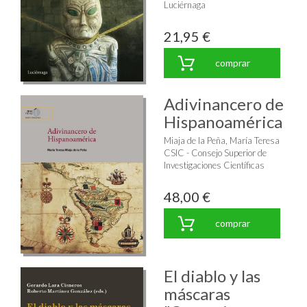
Luciérnaga
21,95 €
comprar
Adivinancero de
Hispanoamérica
Miaja de la Peña, María Teresa
CSIC - Consejo Superior de
Investigaciones Científicas
48,00 €
comprar
El diablo y las
máscaras