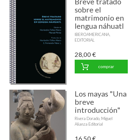
Breve tratado
sobre el
matrimonio en
lengua náhuatl
IBEROAMERICANA,
EDITORIAL
28,00 €
comprar
Los mayas "Una
breve
introducción"
Rivera Dorado, Miguel
Alianza Editorial
16,50 €