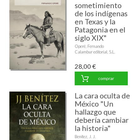
sometimiento
de los indígenas
en Texas y la
Patagonia en el
siglo XIX"
Operé, Fernando
Calambur editorial, S.L.
28,00 €
comprar
La cara oculta de
México "Un
hallazgo que
debería cambiar
la historia"
Benítez, J. J.