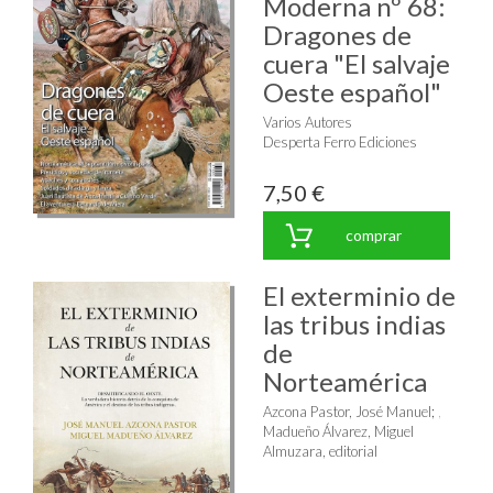
Moderna nº 68:
Dragones de
cuera "El salvaje
Oeste español"
Varios Autores
Desperta Ferro Ediciones
7,50 €
comprar
El exterminio de
las tribus indias
de
Norteamérica
Azcona Pastor, José Manuel
;
Madueño Álvarez, Miguel
Almuzara, editorial