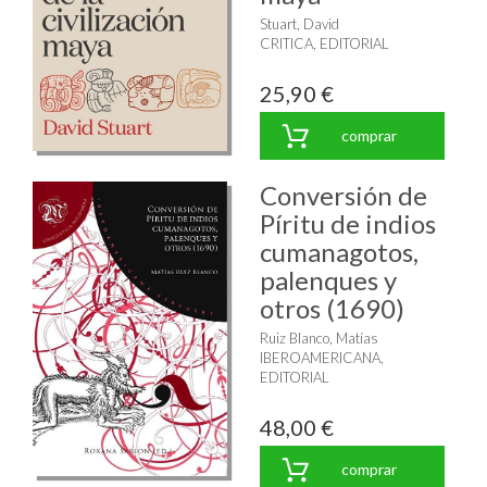
Stuart, David
CRITICA, EDITORIAL
25,90 €
comprar
Conversión de
Píritu de indios
cumanagotos,
palenques y
otros (1690)
Ruiz Blanco, Matías
IBEROAMERICANA,
EDITORIAL
48,00 €
comprar