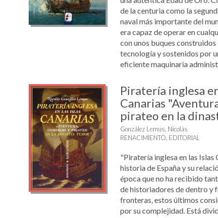
de la centuria como la segund
naval más importante del mun
era capaz de operar en cualqui
con unos buques construidos
tecnología y sostenidos por 
eficiente maquinaria administra
Piratería inglesa en
Canarias "Aventura
pirateo en la dinas
González Lemus, Nicolás
RENACIMIENTO, EDITORIAL
"Piratería inglesa en las Islas
historia de España y su relaci
época que no ha recibido tant
de historiadores de dentro y 
fronteras, estos últimos cons
por su complejidad. Está divid