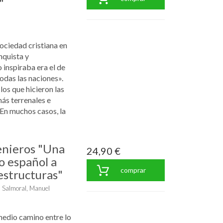
"
sociedad cristiana en
quista y
o inspiraba era el de
todas las naciones».
os que hicieron las
ás terrenales e
. En muchos casos, la
enieros "Una
24,90 €
o español a
comprar
estructuras"
 Salmoral, Manuel
medio camino entre lo