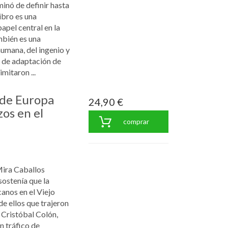
rminó de definir hasta
ibro es una
apel central en la
mbién es una
humana, del ingenio y
 de adaptación de
mitaron ...
 de Europa
24,90 €
os en el
comprar
Mira Caballos
sostenía que la
anos en el Viejo
e ellos que trajeron
Cristóbal Colón,
n tráfico de