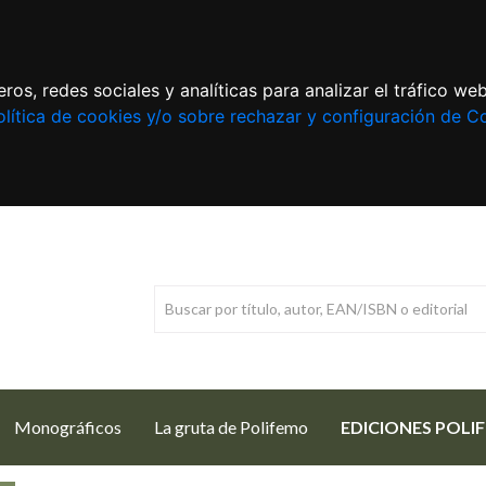
ros, redes sociales y analíticas para analizar el tráfico w
lítica de cookies y/o sobre rechazar y configuración de C
Monográficos
La gruta de Polifemo
EDICIONES POLI