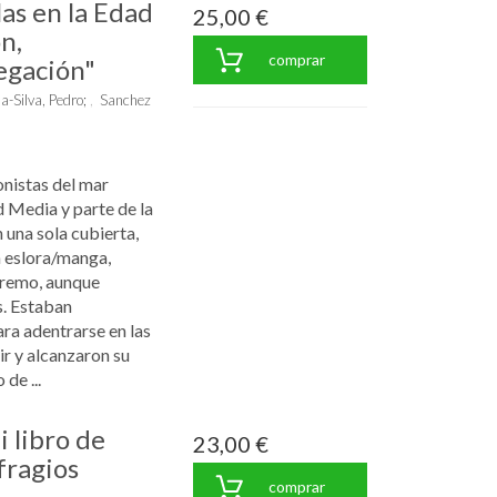
as en la Edad
25,00 €
n,
comprar
egación"
a-Silva, Pedro
;
Sanchez
onistas del mar
 Media y parte de la
una sola cubierta,
n eslora/manga,
 remo, aunque
s. Estaban
ra adentrarse en las
ir y alcanzaron su
 de ...
 libro de
23,00 €
fragios
comprar