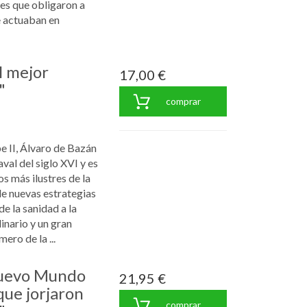
es que obligaron a
e actuaban en
l mejor
17,00 €
"
comprar
e II, Álvaro de Bazán
aval del siglo XVI y es
s más ilustres de la
de nuevas estrategias
de la sanidad a la
dinario y un gran
ero de la ...
Nuevo Mundo
21,95 €
que jorjaron
comprar