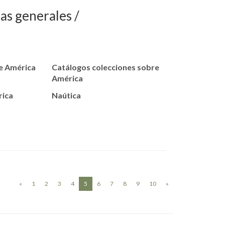
ras generales
re América
Catálogos colecciones sobre
América
rica
Naútica
(current)
«
1
2
3
4
5
6
7
8
9
10
»