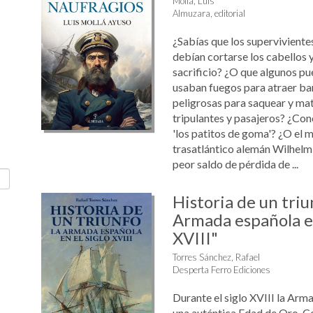
Mollá, Luis
Almuzara, editorial
¿Sabías que los superviviente
debían cortarse los cabellos y
sacrificio? ¿O que algunos p
usaban fuegos para atraer ba
peligrosas para saquear y mat
tripulantes y pasajeros? ¿Con
'los patitos de goma'? ¿O el m
trasatlántico alemán Wilhelm 
peor saldo de pérdida de ...
Historia de un triu
Armada española en
XVIII"
Torres Sánchez, Rafael
Desperta Ferro Ediciones
Durante el siglo XVIII la Arm
una auténtica Edad de Oro. Co