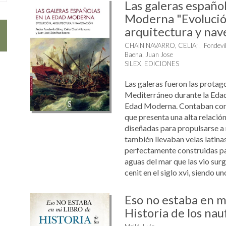
Las galeras español
Moderna "Evolució
arquitectura y nav
CHAIN NAVARRO, CELIA
;
Fondevil
Baena, Juan Jose
SILEX, EDICIONES
Las galeras fueron las protag
Mediterráneo durante la Edad
Edad Moderna. Contaban con 
que presenta una alta relació
diseñadas para propulsarse a
también llevaban velas latina
perfectamente construidas pa
aguas del mar que las vio surg
cenit en el siglo xvi, siendo uno
Eso no estaba en mi
Historia de los nau