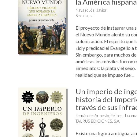
la América hispana
Navascués, Javier
Sekotia, s.l.
El proyecto de instaurar una 
el Nuevo Mundo alentó su con
colonización. El espíritu que l
«id y predicad el Evangelio a 
Sin embargo, para muchos de l
américas los móviles fueron m
inmediatos: la plata y el sexo
realidad que se impuso fue ...
Un imperio de ing
historia del Imperi
través de sus infra
Fernández-Armesto, Felipe
;
Lucena
TAURUS EDICIONES, S.A.
Existe una figura ambigua, a 