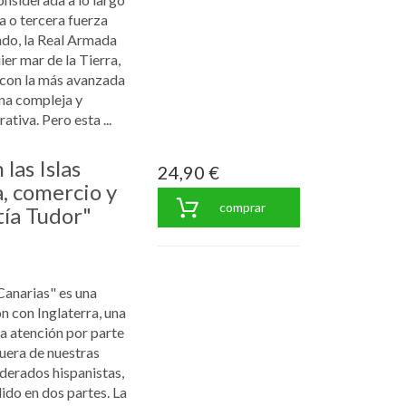
a o tercera fuerza
do, la Real Armada
er mar de la Tierra,
 con la más avanzada
una compleja y
tiva. Pero esta ...
 las Islas
24,90 €
, comercio y
comprar
tía Tudor"
 Canarias" es una
ón con Inglaterra, una
a atención por parte
fuera de nuestras
iderados hispanistas,
ido en dos partes. La