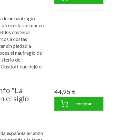
s de un naufragio
 ofrecerlos al mar en
ueblos costeros
rcos a costas
ar sin piedad a
oces el naufragio de
isterio del
Gustloff que dejó el
nfo "La
44,95 €
 el siglo
comprar
ada española alcanzó
nsiderada a lo largo