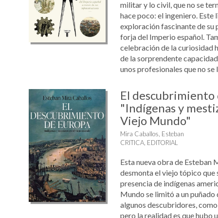
militar y lo civil, que no se te
hace poco: el ingeniero. Este l
exploración fascinante de su p
forja del Imperio español. Ta
celebración de la curiosidad 
de la sorprendente capacidad
unos profesionales que no se li
El descubrimiento
"Indígenas y mestiz
Viejo Mundo"
Mira Caballos, Esteban
CRITICA, EDITORIAL
Esta nueva obra de Esteban 
desmonta el viejo tópico que 
presencia de indígenas americ
Mundo se limitó a un puñado d
algunos descubridores, como 
pero la realidad es que hubo u