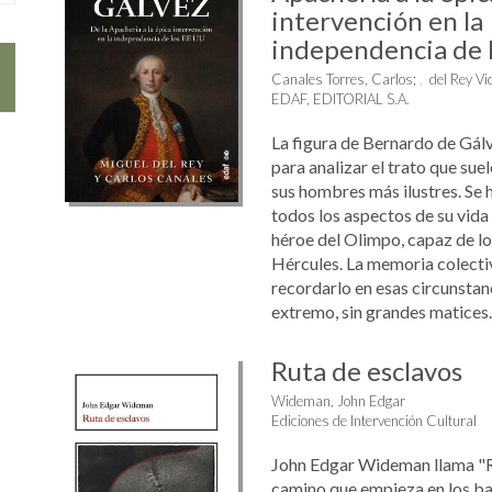
intervención en la
independencia de l
Canales Torres, Carlos
;
del Rey Vi
EDAF, EDITORIAL S.A.
La figura de Bernardo de Gál
para analizar el trato que sue
sus hombres más ilustres. Se 
todos los aspectos de su vida 
héroe del Olimpo, capaz de lo
Hércules. La memoria colecti
recordarlo en esas circunsta
extremo, sin grandes matices. 
Ruta de esclavos
Wideman, John Edgar
Ediciones de Intervención Cultural
John Edgar Wideman llama "Ru
camino que empieza en los ba