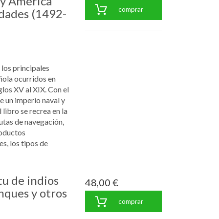
 y América
comprar
idades (1492-
los principales
ñola ocurridos en
los XV al XIX. Con el
de un imperio naval y
libro se recrea en la
 rutas de navegación,
roductos
s, los tipos de
tu de indios
48,00 €
nques y otros
comprar