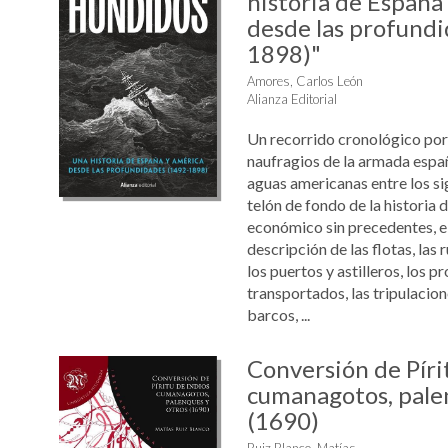
historia de España
desde las profund
1898)"
Amores, Carlos León
Alianza Editorial
Un recorrido cronológico por 
naufragios de la armada espa
aguas americanas entre los sig
telón de fondo de la historia 
económico sin precedentes, el 
descripción de las flotas, las
los puertos y astilleros, los p
transportados, las tripulacione
barcos, ...
Conversión de Píri
cumanagotos, pale
(1690)