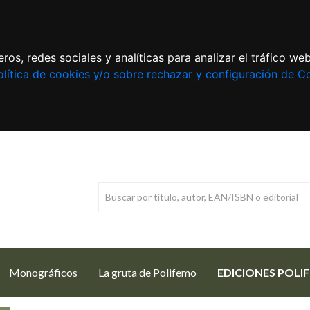
ros, redes sociales y analíticas para analizar el tráfico w
lítica de cookies y/o sobre rechazar y configuración de C
Monográficos
La gruta de Polifemo
EDICIONES POLI