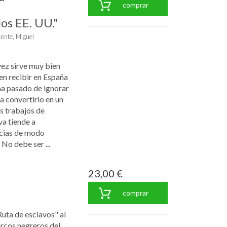
comprar
os EE. UU."
cente, Miguel
vez sirve muy bien
len recibir en España
ha pasado de ignorar
a convertirlo en un
s trabajos de
va tiende a
ncias de modo
No debe ser ...
23,00 €
comprar
ta de esclavos" al
rcos negreros del