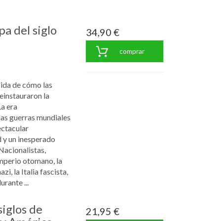
pa del siglo
34,90 €
comprar
cida de cómo las
einstauraron la
La era
as guerras mundiales
ctacular
d y un inesperado
Nacionalistas,
Imperio otomano, la
i, la Italia fascista,
rante ...
iglos de
21,95 €