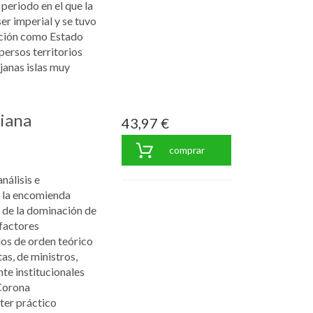
 periodo en el que la
er imperial y se tuvo
cción como Estado
persos territorios
janas islas muy
iana
43,97 €
comprar
nálisis e
e la encomienda
s de la dominación de
factores
los de orden teórico
as, de ministros,
nte institucionales
 Corona
ter práctico