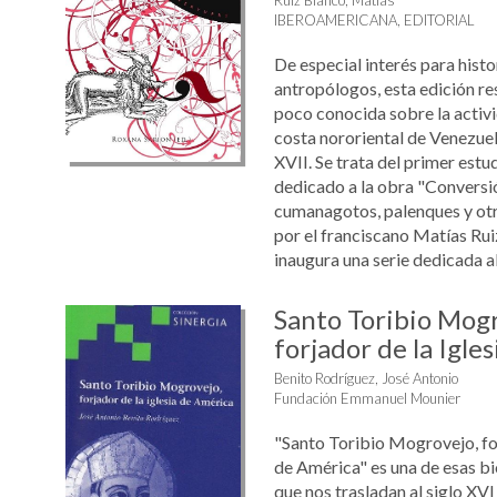
Ruiz Blanco, Matías
IBEROAMERICANA, EDITORIAL
De especial interés para histo
antropólogos, esta edición re
poco conocida sobre la activi
costa nororiental de Venezuela
XVII. Se trata del primer est
dedicado a la obra "Conversió
cumanagotos, palenques y otr
por el franciscano Matías Ruiz
inaugura una serie dedicada al 
Santo Toribio Mogr
forjador de la Igle
Benito Rodríguez, José Antonio
Fundación Emmanuel Mounier
"Santo Toribio Mogrovejo, for
de América" es una de esas bi
que nos trasladan al siglo XVI