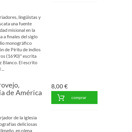
riadores, lingüistas y
scata una fuente
dad misional en la
 a finales del siglo
udio monográfico
n de Píritu de indios
os (1690)" escrita
 Blanco. El escrito
...
ovejo,
8,00 €
sia de América
comprar
jador de la iglesia
ografías deliciosas
 limeño, en plena