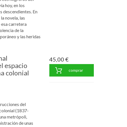
a hoy, en los
s descendientes. En
 la novela, las
 esa carretera
olencia de la
poráneo y las heridas
nal
45,00 €
l espacio
comprar
ña colonial
rucciones del
colonial (1837-
una metrópoli,
nistración de unas