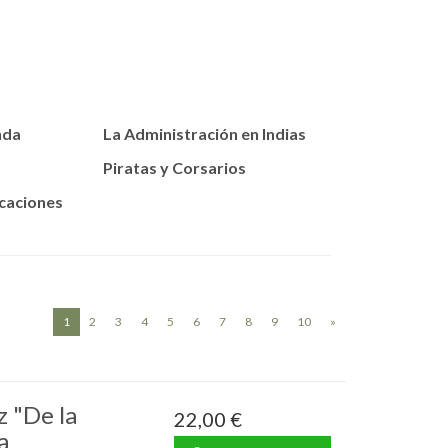
nda
La Administración en Indias
Piratas y Corsarios
icaciones
(current)
1
2
3
4
5
6
7
8
9
10
»
 "De la
22,00 €
a