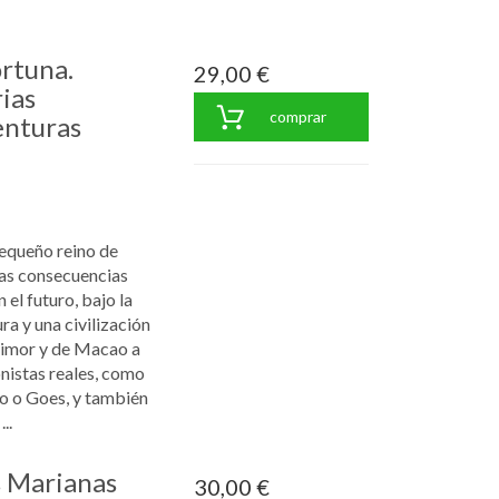
ortuna.
29,00 €
ias
comprar
enturas
pequeño reino de
yas consecuencias
 el futuro, bajo la
ra y una civilización
 Timor y de Macao a
nistas reales, como
o o Goes, y también
..
as Marianas
30,00 €