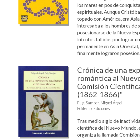
los mares en pos de conquista
espirituales. Aunque Cristóba
topado con América, era Asia
interesaba a los hombres de s
posesionarse de la Nueva Espa
intentos fallidos por lograr 
permanente en Asia Oriental, 
finalmente lograron posesionar
Crónica de una ex
romántica al Nuev
Comisión Científica
(1862-1866)"
Puig-Samper, Miguel Ángel
Polifemo, Ediciones
Tras medio siglo de inactivid
científica del Nuevo Mundo, 
organiza la llamada Comisión 