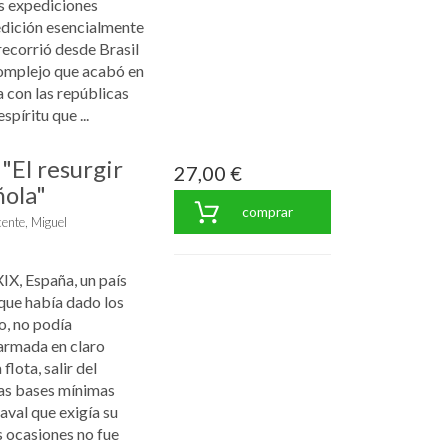
es expediciones
dición esencialmente
recorrió desde Brasil
complejo que acabó en
 con las repúblicas
spíritu que ...
"El resurgir
27,00 €
ñola"
comprar
cente, Miguel
XIX, España, un país
ue había dado los
, no podía
 armada en claro
flota, salir del
las bases mínimas
naval que exigía su
s ocasiones no fue