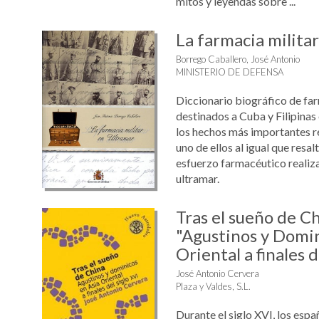
mitos y leyendas sobre ...
La farmacia milita
Borrego Caballero, José Antonio
MINISTERIO DE DEFENSA
Diccionario biográfico de fa
destinados a Cuba y Filipinas 
los hechos más importantes r
uno de ellos al igual que resalt
esfuerzo farmacéutico realiza
ultramar.
Tras el sueño de C
"Agustinos y Domin
Oriental a finales d
José Antonio Cervera
Plaza y Valdes, S.L.
Durante el siglo XVI, los espa