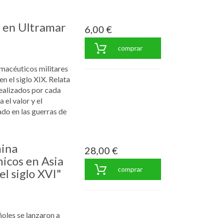
r en Ultramar
6,00 €
comprar
rmacéuticos militares
en el siglo XIX. Relata
ealizados por cada
a el valor y el
do en las guerras de
hina
28,00 €
icos en Asia
comprar
el siglo XVI"
ñoles se lanzaron a