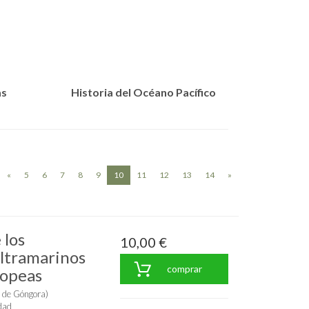
as
Historia del Océano Pacífico
(current)
«
5
6
7
8
9
10
11
12
13
14
»
 los
10,00 €
ultramarinos
comprar
ropeas
 de Góngora)
dad