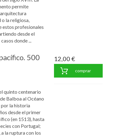
omento permite
 arquitectura
 o la religiosa,
e estos profesionales
artiendo desde el
casos donde ...
pacífico. 500
12,00 €
comprar
l quinto centenario
 de Balboa al Océano
por la historia
ños desde el primer
fico (en 1513), hasta
species con Portugal;
 a la ruptura con los