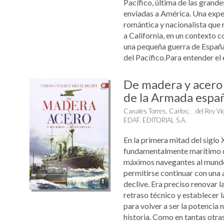
Pacífico, última de las grand
enviadas a América. Una expe
romántica y nacionalista que 
a California, en un contexto 
una pequeña guerra de España
del Pacífico.Para entender el e
De madera y acero 
de la Armada espa
Canales Torres, Carlos
;
del Rey Vi
EDAF, EDITORIAL S.A.
En la primera mitad del siglo 
fundamentalmente marítimo q
máximos navegantes al mundo
permitirse continuar con una
declive. Era preciso renovar la 
retraso técnico y establecer 
para volver a ser la potencia 
historia. Como en tantas otra