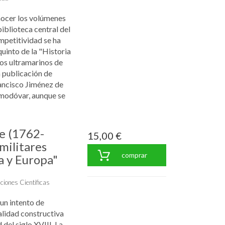
onocer los volúmenes
iblioteca central del
petitividad se ha
uinto de la "Historia
tos ultramarinos de
a publicación de
ancisco Jiménez de
modóvar, aunque se
te (1762-
15,00 €
militares
comprar
a y Europa"
ciones Científicas
un intento de
alidad constructiva
del siglo XVIII. La