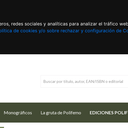
ros, redes sociales y analíticas para analizar el tráfico w
lítica de cookies y/o sobre rechazar y configuración de C
Monográficos
La gruta de Polifemo
EDICIONES POLI