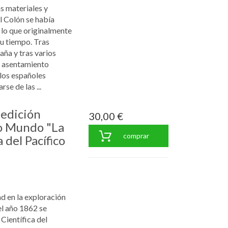
s materiales y
l Colón se había
 lo que originalmente
u tiempo. Tras
ña y tras varios
un asentamiento
los españoles
se de las ...
pedición
30,00 €
o Mundo "La
comprar
 del Pacífico
ad en la exploración
el año 1862 se
Científica del