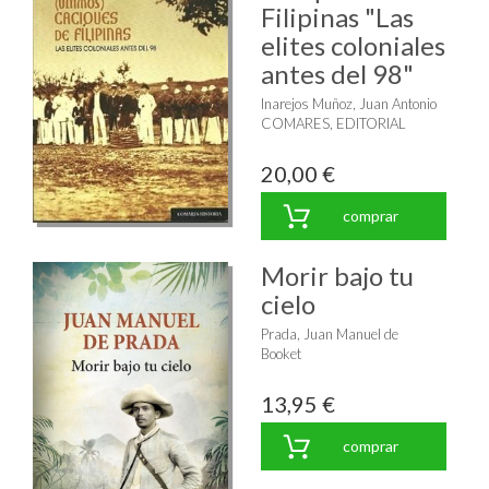
Filipinas "Las
elites coloniales
antes del 98"
Inarejos Muñoz, Juan Antonio
COMARES, EDITORIAL
20,00 €
comprar
Morir bajo tu
cielo
Prada, Juan Manuel de
Booket
13,95 €
comprar