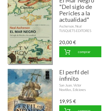
El Mar Negro
"Del siglo de
Pericles a la
actualidad"
Ascherson, Neal
TUSQUETS EDITORES
20,00 €
comprar
El perfil del
infinito
San Juan, Victor
Nowtilus, Ediciones
19,95 €
comprar