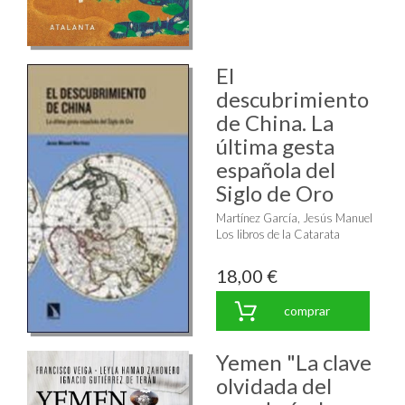
El
descubrimiento
de China. La
última gesta
española del
Siglo de Oro
Martínez García, Jesús Manuel
Los libros de la Catarata
18,00 €
comprar
Yemen "La clave
olvidada del