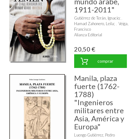
mundo árabe,
1911-2011"
Gutiérrez de Terán, Ignacio
;
Hamad Zahonero, Leila
;
Veiga,
Francisco
Alianza Editorial
20,50 €
comprar
Manila, plaza
fuerte (1762-
1788)
"Ingenieros
militares entre
Asia, América y
Europa"
Luengo Gutiérrez, Pedro