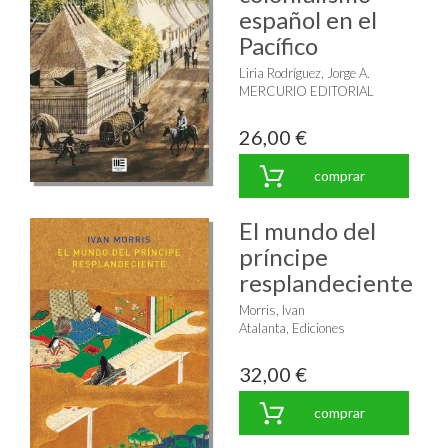
español en el
Pacífico
Liria Rodríguez, Jorge A.
MERCURIO EDITORIAL
26,00 €
comprar
El mundo del
príncipe
resplandeciente
Morris, Ivan
Atalanta, Ediciones
32,00 €
comprar