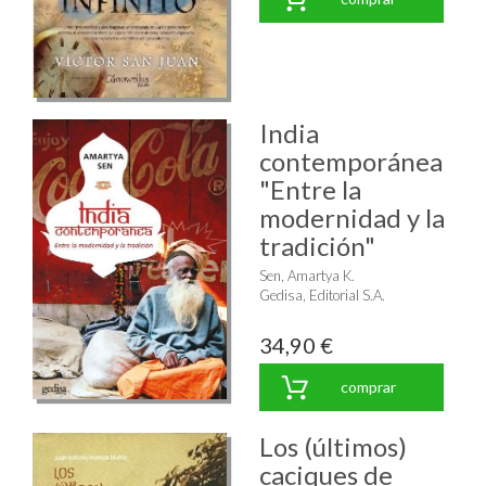
India
contemporánea
"Entre la
modernidad y la
tradición"
Sen, Amartya K.
Gedisa, Editorial S.A.
34,90 €
comprar
Los (últimos)
caciques de