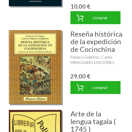
10,00 €
comprar
Reseña histórica
de la expedición
de Cocinchina
Palanca Gutiérrez, Carlos
MIRAGUANO EDICIONES
29,00 €
comprar
Arte de la
lengua tagala (
1745 )