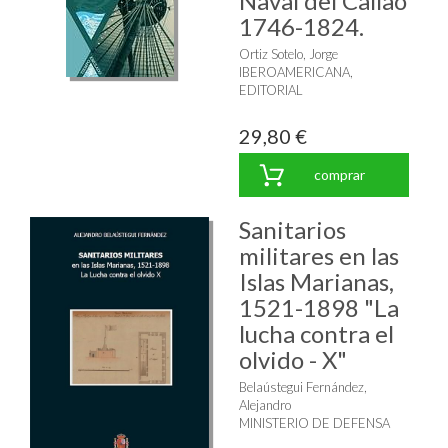
Naval del Callao
1746-1824.
Ortiz Sotelo, Jorge
IBEROAMERICANA,
EDITORIAL
29,80 €
comprar
Sanitarios
militares en las
Islas Marianas,
1521-1898 "La
lucha contra el
olvido - X"
Belaústegui Fernández,
Alejandro
MINISTERIO DE DEFENSA