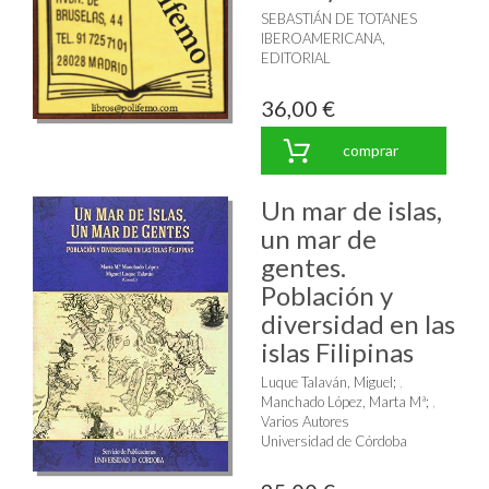
SEBASTIÁN DE TOTANES
IBEROAMERICANA,
EDITORIAL
36,00 €
comprar
Un mar de islas,
un mar de
gentes.
Población y
diversidad en las
islas Filipinas
Luque Talaván, Miguel
;
Manchado López, Marta Mª
;
Varios Autores
Universidad de Córdoba