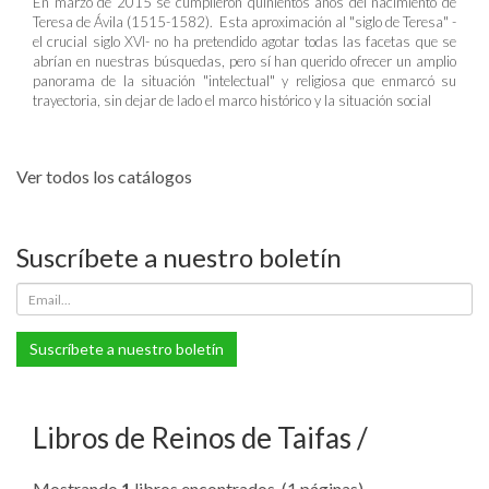
En marzo de 2015 se cumplieron quinientos años del nacimiento de
Teresa de Ávila (1515-1582). Esta aproximación al "siglo de Teresa" -
el crucial siglo XVI- no ha pretendido agotar todas las facetas que se
abrían en nuestras búsquedas, pero sí han querido ofrecer un amplio
panorama de la situación "intelectual" y religiosa que enmarcó su
trayectoria, sin dejar de lado el marco histórico y la situación social
Ver todos los catálogos
Suscríbete a nuestro boletín
Suscríbete a nuestro boletín
Libros de Reinos de Taifas
Mostrando
1
libros encontrados. (1 páginas).