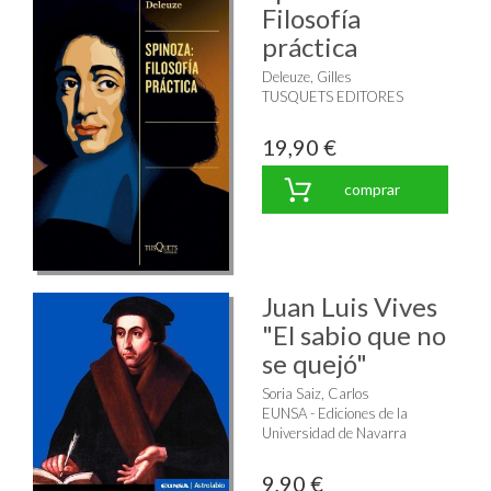
Filosofía
práctica
Deleuze, Gilles
TUSQUETS EDITORES
19,90 €
comprar
Juan Luis Vives
"El sabio que no
se quejó"
Soria Saiz, Carlos
EUNSA - Ediciones de la
Universidad de Navarra
9,90 €