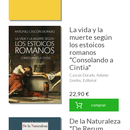
La vida y la
muerte según
los estoicos
romanos
"Consolando a
Cintia"
Cascón Dorado, Antonio
Gredos, Editorial
22,90 €
comprar
De la Naturaleza
"De Rerum