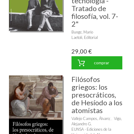
tecnología -
Tratado de
filosofía, vol. 7-
2"
Bunge, Mario
Laetoli, Editorial
29,00 €
comprar
Filósofos
griegos: los
presocráticos,
de Hesíodo a los
atomistas
Vallejo Campos, Álvaro
;
Vigo,
Alejandro G.
EUNSA - Ediciones de la