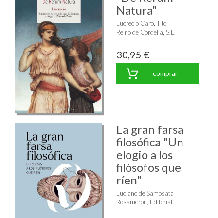
Natura"
Lucrecio Caro, Tito
Reino de Cordelia, S.L.
30,95 €
comprar
La gran farsa
filosófica "Un
elogio a los
filósofos que
ríen"
Luciano de Samosata
Rosamerón, Editorial