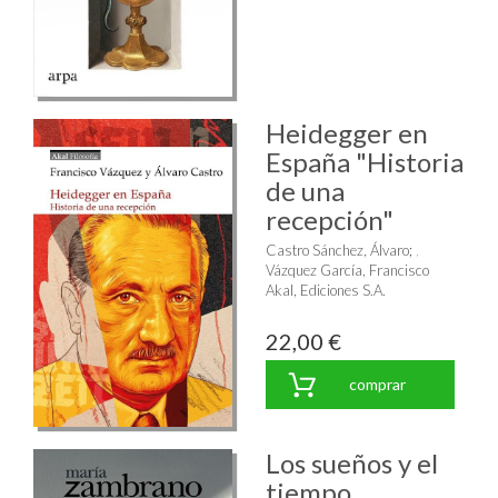
Heidegger en
España "Historia
de una
recepción"
Castro Sánchez, Álvaro
;
Vázquez García, Francisco
Akal, Ediciones S.A.
22,00 €
comprar
Los sueños y el
tiempo