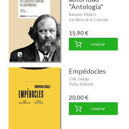
"Antología"
Bakunin, Mijail A.
Los libros de la Catarata
15,90 €
comprar
Empédocles
Colli, Giorgio
Trotta, Editorial
20,00 €
comprar