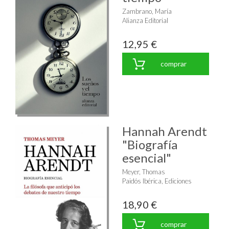
Zambrano, María
Alianza Editorial
12,95 €
comprar
Hannah Arendt
"Biografía
esencial"
Meyer, Thomas
Paidós Ibérica, Ediciones
18,90 €
comprar