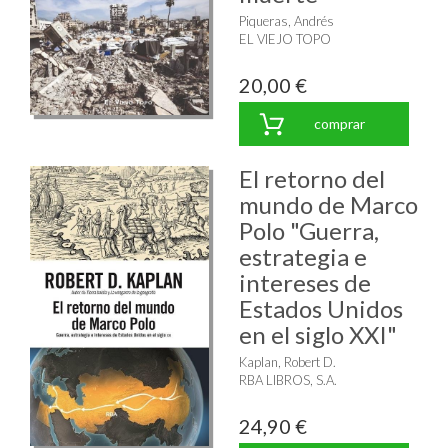
Piqueras, Andrés
EL VIEJO TOPO
20,00 €
comprar
El retorno del
mundo de Marco
Polo "Guerra,
estrategia e
intereses de
Estados Unidos
en el siglo XXI"
Kaplan, Robert D.
RBA LIBROS, S.A.
24,90 €