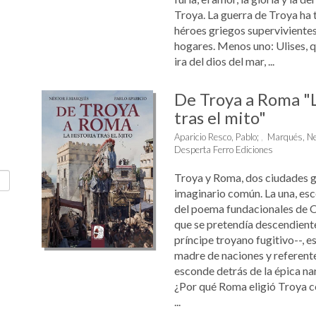
Troya. La guerra de Troya ha 
héroes griegos supervivientes
hogares. Menos uno: Ulises, 
ira del dios del mar, ...
De Troya a Roma "L
tras el mito"
Aparicio Resco, Pablo
;
Marqués, Ne
Desperta Ferro Ediciones
Troya y Roma, dos ciudades g
imaginario común. La una, esc
del poema fundacionales de Oc
que se pretendía descendiente
príncipe troyano fugitivo--, e
madre de naciones y referente
esconde detrás de la épica n
¿Por qué Roma eligió Troya 
...