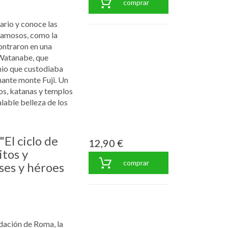
comprar
ario y conoce las
famosos, como la
ontraron en una
 Watanabe, que
nio que custodiaba
nante monte Fuji. Un
os, katanas y templos
alable belleza de los
"El ciclo de
12,90 €
itos y
comprar
ses y héroes
ndación de Roma, la