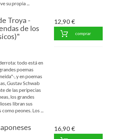
ve su propia ...
de Troya -
12,90 €
yendas de los
comprar
sicos)"
a derrota: todo está en
 grandes poemas
Eneida"-, y en poemas
cas, Gustav Schwab
te de las peripecias
neas, los grandes
ioses libran sus
 como peones. Los ...
japoneses
16,90 €