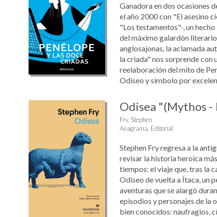
Ganadora en dos ocasiones d
el año 2000 con "El asesino c
"Los testamentos"-, un hecho i
del máximo galardón literario 
anglosajonas, la aclamada aut
la criada" nos sorprende con 
reelaboración del mito de Pe
Odiseo y símbolo por excelenci
Odisea "(Mythos - 
Fry, Stephen
Anagrama, Editorial
Stephen Fry regresa a la anti
revisar la historia heroica má
tiempos: el viaje que, tras la c
Odiseo de vuelta a Ítaca, un 
aventuras que se alargó duran
episodios y personajes de la 
bien conocidos: naufragios, c