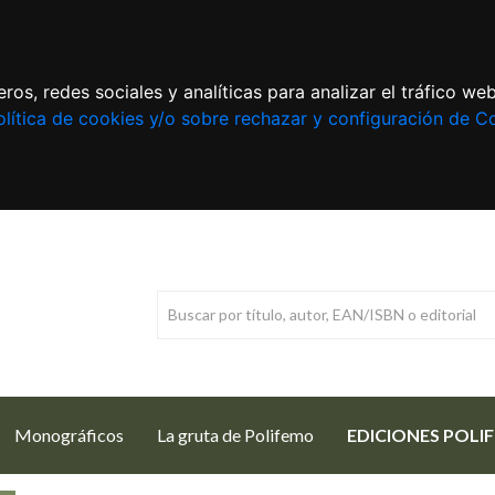
ros, redes sociales y analíticas para analizar el tráfico w
lítica de cookies y/o sobre rechazar y configuración de C
Monográficos
La gruta de Polifemo
EDICIONES POLI