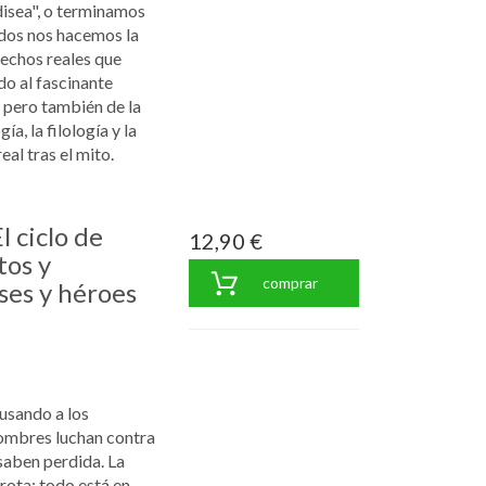
disea", o terminamos
odos nos hacemos la
echos reales que
do al fascinante
 pero también de la
ía, la filología y la
eal tras el mito.
l ciclo de
12,90 €
tos y
comprar
ses y héroes
 usando a los
ombres luchan contra
 saben perdida. La
errota: todo está en