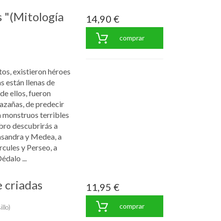
 "(Mitología
14,90 €
comprar
os, existieron héroes
s están llenas de
de ellos, fueron
azañas, de predecir
 a monstruos terribles
ibro descubrirás a
asandra y Medea, a
cules y Perseo, a
dalo ...
e criadas
11,95 €
comprar
llo)