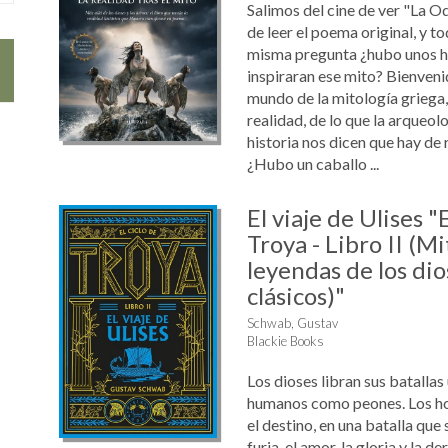
Salimos del cine de ver "La O
de leer el poema original, y t
misma pregunta ¿hubo unos h
inspiraran ese mito? Bienveni
mundo de la mitología griega,
realidad, de lo que la arqueolog
historia nos dicen que hay de r
¿Hubo un caballo ...
El viaje de Ulises "E
Troya - Libro II (Mi
leyendas de los dio
clásicos)"
Schwab, Gustav
Blackie Books
Los dioses libran sus batallas
humanos como peones. Los h
el destino, en una batalla que
furia, el amor, la gloria y la d