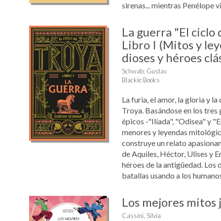
sirenas... mientras Penélope vi
La guerra "El ciclo 
Libro I (Mitos y le
dioses y héroes clá
Schwab, Gustav
Blackie Books
La furia, el amor, la gloria y l
Troya. Basándose en los tres
épicos -"Ilíada", "Odisea" y "
menores y leyendas mitológi
construye un relato apasionan
de Aquiles, Héctor, Ulises y E
héroes de la antigüedad. Los d
batallas usando a los humanos
Los mejores mitos 
Cassini, Silvia