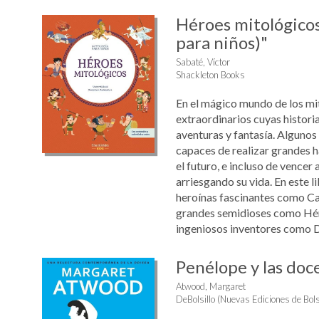
Héroes mitológicos
para niños)"
Sabaté, Víctor
Shackleton Books
En el mágico mundo de los mit
extraordinarios cuyas historia
aventuras y fantasía. Algunos 
capaces de realizar grandes h
el futuro, e incluso de vencer
arriesgando su vida. En este l
heroínas fascinantes como C
grandes semidioses como Hér
ingeniosos inventores como Dé
Penélope y las doc
Atwood, Margaret
DeBolsillo (Nuevas Ediciones de Bolsi