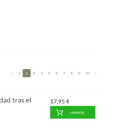
(current)
«
1
2
3
4
5
6
7
8
9
10
»
dad tras el
17,95 €
comprar