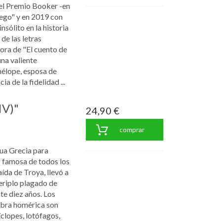
el Premio Booker -en
iego" y en 2019 con
nsólito en la historia
de las letras
ora de "El cuento de
una valiente
nélope, esposa de
a de la fidelidad ...
IV)"
24,90 €
comprar
gua Grecia para
s famosa de todos los
aída de Troya, llevó a
periplo plagado de
te diez años. Los
obra homérica son
íclopes, lotófagos,