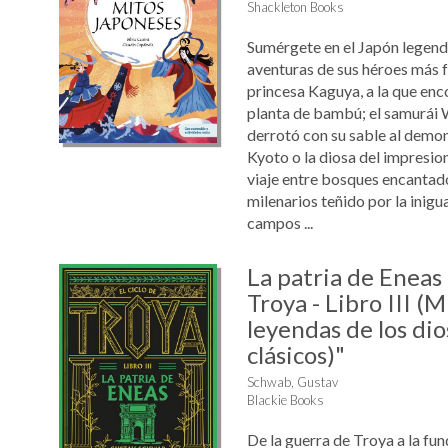
Shackleton Books
Sumérgete en el Japón legend
aventuras de sus héroes más 
princesa Kaguya, a la que enc
planta de bambú; el samurái
derrotó con su sable al demo
Kyoto o la diosa del impresio
viaje entre bosques encantad
milenarios teñido por la inigu
campos ...
La patria de Eneas 
Troya - Libro III (M
leyendas de los dio
clásicos)"
Schwab, Gustav
Blackie Books
De la guerra de Troya a la fu