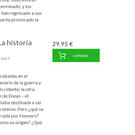
terminado, y los
 han regresado a sus
que ha provocado la
a historia
29,95 €
comprar
stor F.
rabadas en el
enario de la guerra y
cidente; la otra,
 de Eneas --el
staba destinada a ser
 eterno. Pero ¿qué se
arrada por Homero?
como su origen? ¿Qué