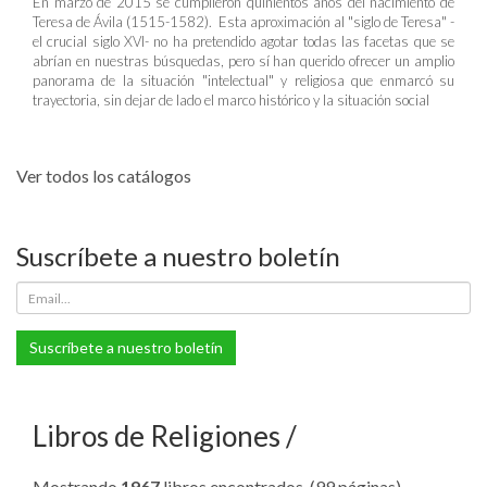
En marzo de 2015 se cumplieron quinientos años del nacimiento de
Teresa de Ávila (1515-1582). Esta aproximación al "siglo de Teresa" -
el crucial siglo XVI- no ha pretendido agotar todas las facetas que se
abrían en nuestras búsquedas, pero sí han querido ofrecer un amplio
panorama de la situación "intelectual" y religiosa que enmarcó su
trayectoria, sin dejar de lado el marco histórico y la situación social
Ver todos los catálogos
Suscríbete a nuestro boletín
Suscríbete a nuestro boletín
Libros de Religiones
Mostrando
1967
libros encontrados. (99 páginas).