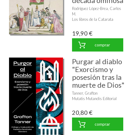
década ominosa"
Rodríguez López-Brea, Carlos
M.
Los libros de la Catarata
19,90 €
comprar
Purgar al diablo
"Exorcismo y
posesión tras la
muerte de Dios"
Tanner, Grafton
Mutatis Mutandis Editorial
20,80 €
comprar