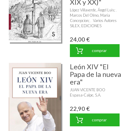
XIX y XX)"
López Villaverde, Ángel Luis
;
Marcos Del Olmo, Maria
Concepcion
;
Varios Autores
SILEX, EDICIONES
24,00 €
comprar
León XIV "El
Papa de la nueva
era"
JUAN VICENTE BOO
Espasa-Calpe, S.A.
22,90 €
comprar