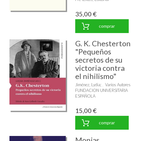
35,00 €
comprar
G. K. Chesterton
"Pequeños
secretos de su
victoria contra
el nihilismo"
Jiménez, Lydia
;
Varios Autores
FUNDACION UNIVERSITARIA
ESPAÑOLA
15,00 €
comprar
Monjas