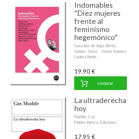
Indomables
"Diez mujeres
frente al
feminismo
hegemónico"
González de Vega, Berta
;
Santos, Yaiza
;
Varios Autores
Ladera Norte
19,90 €
comprar
La ultraderecha
hoy
Mudde, Cas
Paidós Ibérica, Ediciones
17,95 €