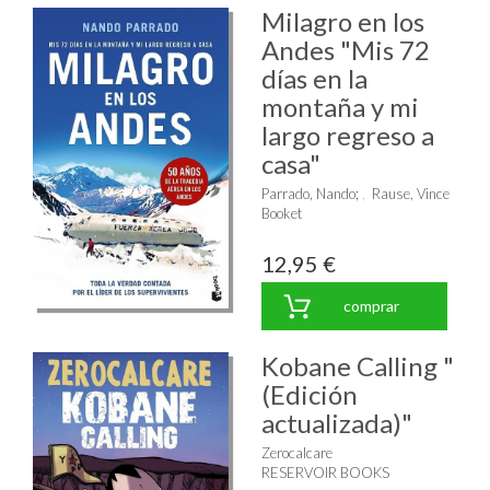
Milagro en los
Andes "Mis 72
días en la
montaña y mi
largo regreso a
casa"
Parrado, Nando
;
Rause, Vince
Booket
12,95 €
comprar
Kobane Calling "
(Edición
actualizada)"
Zerocalcare
RESERVOIR BOOKS