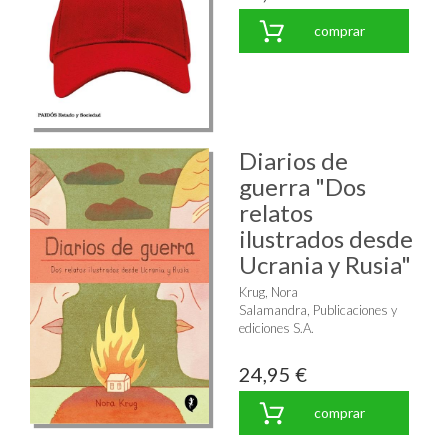
comprar
Diarios de
guerra "Dos
relatos
ilustrados desde
Ucrania y Rusia"
Krug, Nora
Salamandra, Publicaciones y
ediciones S.A.
24,95 €
comprar