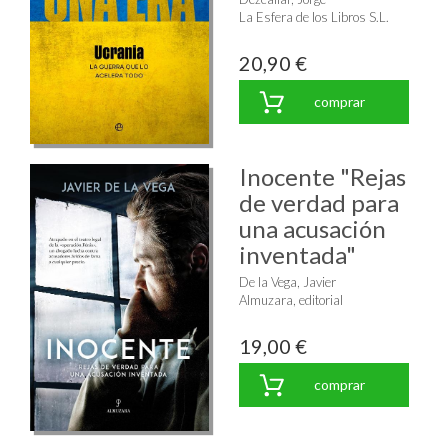
La Esfera de los Libros S.L.
20,90 €
comprar
Inocente "Rejas
de verdad para
una acusación
inventada"
De la Vega, Javier
Almuzara, editorial
19,00 €
comprar