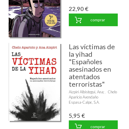
22,90 €
comprar
Las víctimas de
la yihad
"Españoles
asesinados en
atentados
terroristas"
Aizpiri Albístegui, Ana
;
Chelo
Aparicio Avendaño
Espasa-Calpe, S.A.
5,95 €
comprar