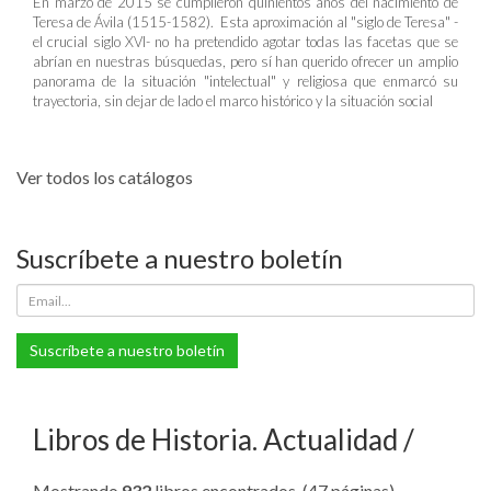
En marzo de 2015 se cumplieron quinientos años del nacimiento de
Teresa de Ávila (1515-1582). Esta aproximación al "siglo de Teresa" -
el crucial siglo XVI- no ha pretendido agotar todas las facetas que se
abrían en nuestras búsquedas, pero sí han querido ofrecer un amplio
panorama de la situación "intelectual" y religiosa que enmarcó su
trayectoria, sin dejar de lado el marco histórico y la situación social
Ver todos los catálogos
Suscríbete a nuestro boletín
Suscríbete a nuestro boletín
Libros de Historia. Actualidad
Mostrando
932
libros encontrados. (47 páginas).