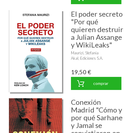
El poder secreto
"Por qué
quieren destruir
a Julian Assange
y WikiLeaks"
Maurizi, Stefania
Akal, Ediciones S.A.
19,50 €
comprar
Conexión
Madrid "Cómo y
por qué Sarhane
y Jamal se
convirtieron en