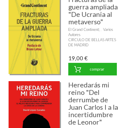
guerra ampliada
"De Ucrania al
metaverso"
El Grand Continent
;
Varios
Autores
CIRCULO DE BELLAS ARTES
DE MADRID
19,00 €
comprar
Heredarás mi
reino "Del
derrumbe de
Juan Carlos I a la
incertidumbre
de Leonor"