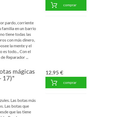
comprar
lor pardo, corriente
u familia en un barrio
no tiene todas las
ros con más dinero,
osee la mente y el
o es todo... Con el
de Reparador ...
botas mágicas
12,95 €
- 17)"
comprar
ules. Las botas más
os. Las botas que
esde que las tiene