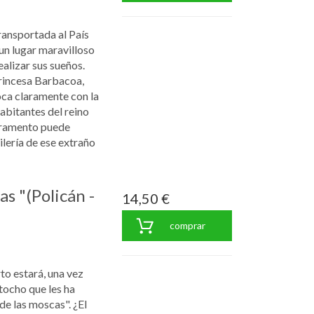
transportada al País
un lugar maravilloso
alizar sus sueños.
princesa Barbacoa,
oca claramente con la
abitantes del reino
eramento puede
ilería de ese extraño
as "(Policán -
14,50 €
comprar
to estará, una vez
tocho que les ha
de las moscas". ¿El