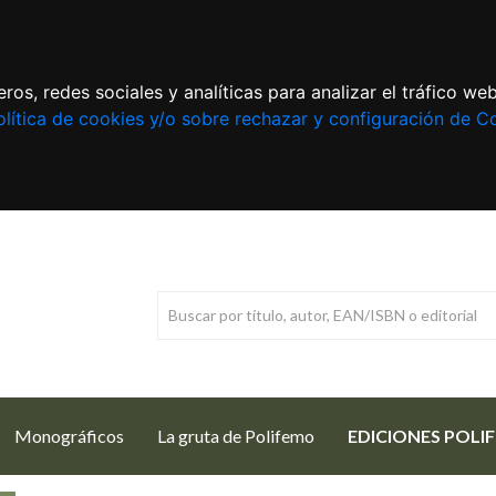
ros, redes sociales y analíticas para analizar el tráfico w
lítica de cookies y/o sobre rechazar y configuración de C
Monográficos
La gruta de Polifemo
EDICIONES POLI