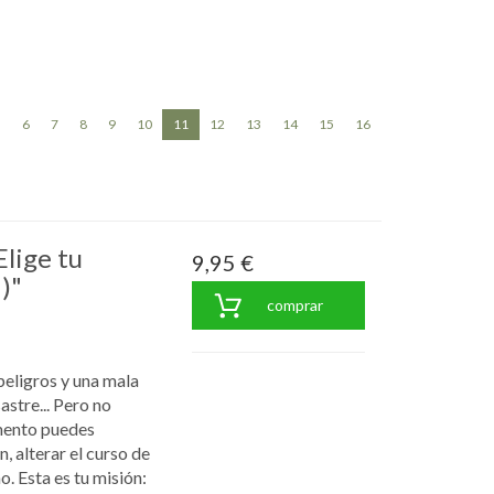
(current)
«
6
7
8
9
10
11
12
13
14
15
16
»
Elige tu
9,95 €
)"
comprar
peligros y una mala
stre... Pero no
mento puedes
, alterar el curso de
o. Esta es tu misión: