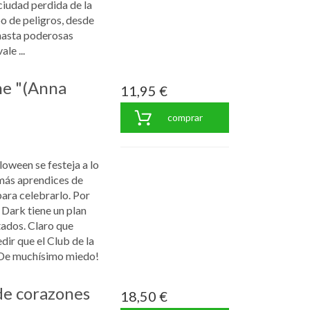
ciudad perdida de la
po de peligros, desde
 hasta poderosas
le ...
he "(Anna
11,95 €
comprar
loween se festeja a lo
emás aprendices de
para celebrarlo. Por
 Dark tiene un plan
tados. Claro que
ir que el Club de la
¡De muchísimo miedo!
de corazones
18,50 €