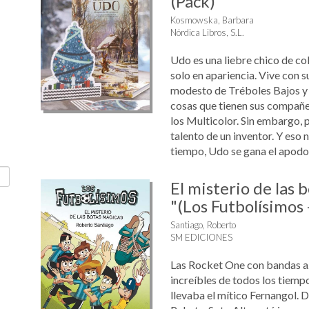
(Pack)
Kosmowska, Barbara
Nórdica Libros, S.L.
Udo es una liebre chico de co
solo en apariencia. Vive con s
modesto de Tréboles Bajos y 
cosas que tienen sus compañe
los Multicolor. Sin embargo, p
talento de un inventor. Y eso n
tiempo, Udo se gana el apodo 
El misterio de las 
"(Los Futbolísimos 
Santiago, Roberto
SM EDICIONES
Las Rocket One con bandas az
increíbles de todos los tiemp
llevaba el mítico Fernangol. D