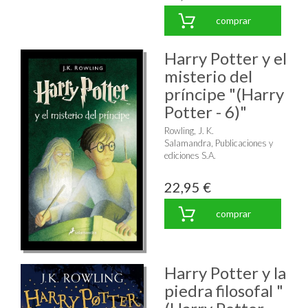
comprar
Harry Potter y el
misterio del
príncipe "(Harry
Potter - 6)"
Rowling, J. K.
Salamandra, Publicaciones y
ediciones S.A.
22,95 €
comprar
Harry Potter y la
piedra filosofal "