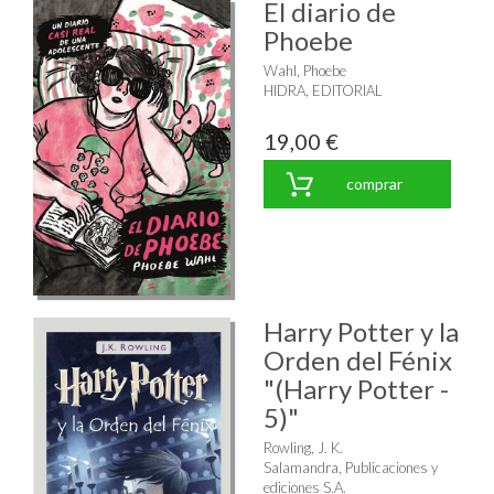
El diario de
Phoebe
Wahl, Phoebe
HIDRA, EDITORIAL
19,00 €
comprar
Harry Potter y la
Orden del Fénix
"(Harry Potter -
5)"
Rowling, J. K.
Salamandra, Publicaciones y
ediciones S.A.