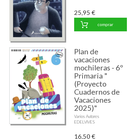
25,95 €
comprar
Plan de
vacaciones
mochileras - 6º
Primaria "
(Proyecto
Cuadernos de
Vacaciones
2025)"
Varios Autores
EDELVIVES
16,50 €