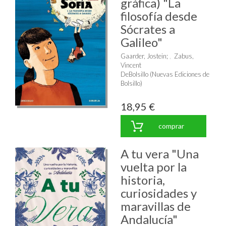
gráfica) "La
filosofía desde
Sócrates a
Galileo"
Gaarder, Jostein
;
Zabus,
Vincent
DeBolsillo (Nuevas Ediciones de
Bolsillo)
18,95 €
comprar
A tu vera "Una
vuelta por la
historia,
curiosidades y
maravillas de
Andalucía"