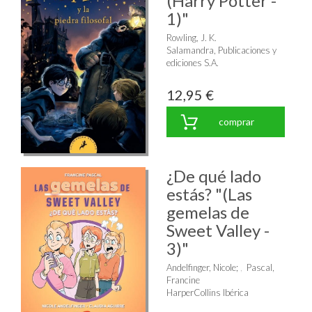
(Harry Potter -
1)"
Rowling, J. K.
Salamandra, Publicaciones y
ediciones S.A.
12,95 €
comprar
¿De qué lado
estás? "(Las
gemelas de
Sweet Valley -
3)"
Andelfinger, Nicole
;
Pascal,
Francine
HarperCollins Ibérica