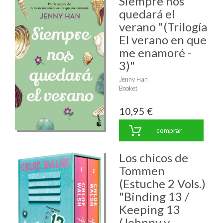
Siempre nos
quedará el
verano "(Trilogía
El verano en que
me enamoré -
3)"
Jenny Han
Booket
10,95 €
comprar
Los chicos de
Tommen
(Estuche 2 Vols.)
"Binding 13 /
Keeping 13
(Johnny y