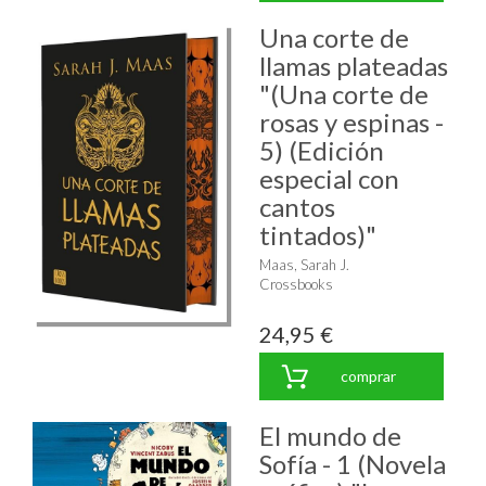
Una corte de
llamas plateadas
"(Una corte de
rosas y espinas -
5) (Edición
especial con
cantos
tintados)"
Maas, Sarah J.
Crossbooks
24,95 €
comprar
El mundo de
Sofía - 1 (Novela