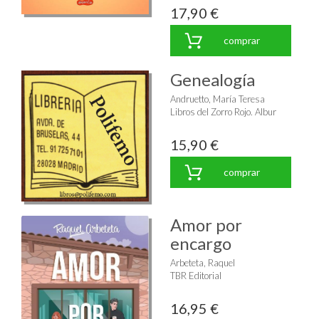
17,90 €
comprar
Genealogía
Andruetto, María Teresa
Libros del Zorro Rojo. Albur
15,90 €
comprar
Amor por
encargo
Arbeteta, Raquel
TBR Editorial
16,95 €