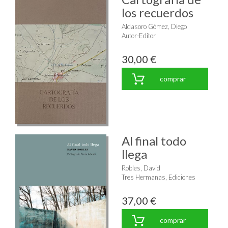
los recuerdos
Aldasoro Gómez, Diego
Autor-Editor
30,00 €
comprar
Al final todo
llega
Robles, David
Tres Hermanas, Ediciones
37,00 €
comprar