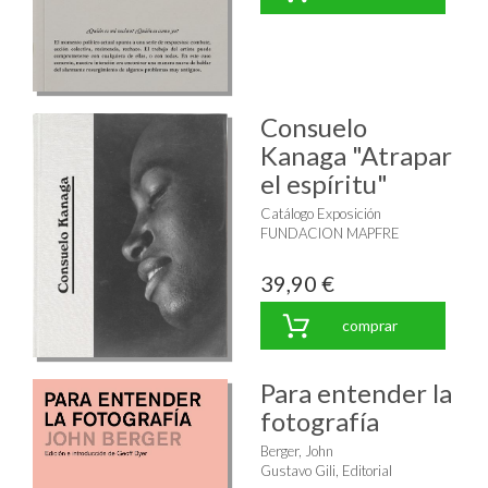
Consuelo
Kanaga "Atrapar
el espíritu"
Catálogo Exposición
FUNDACION MAPFRE
39,90 €
comprar
Para entender la
fotografía
Berger, John
Gustavo Gili, Editorial