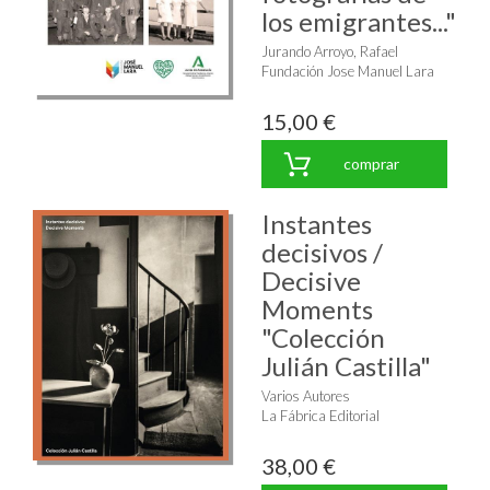
los emigrantes..."
Jurando Arroyo, Rafael
Fundación Jose Manuel Lara
15,00 €
comprar
Instantes
decisivos /
Decisive
Moments
"Colección
Julián Castilla"
Varios Autores
La Fábrica Editorial
38,00 €