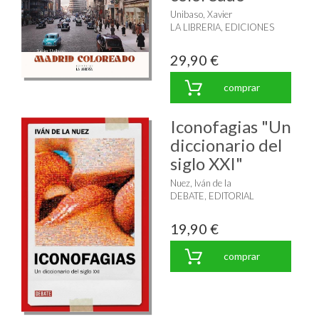
Unibaso, Xavier
LA LIBRERIA, EDICIONES
29,90 €
comprar
Iconofagias "Un
diccionario del
siglo XXI"
Nuez, Iván de la
DEBATE, EDITORIAL
19,90 €
comprar