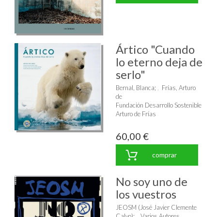
Ártico "Cuando
lo eterno deja de
serlo"
Bernal, Blanca
;
Frías, Arturo
de
Fundación Desarrollo Sostenible
Arturo de Frías
60,00 €
comprar
No soy uno de
los vuestros
JEOSM (José Javier Clemente
Calvo)
;
Varios Autores