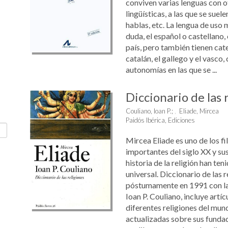
conviven varias lenguas con o
lingüísticas, a las que se suele
hablas, etc. La lengua de uso m
duda, el español o castellano, 
país, pero también tienen cat
catalán, el gallego y el vasco, 
autonomías en las que se ...
Diccionario de las 
Couliano, Ioan P.
;
Eliade, Mircea
Paidós Ibérica, Ediciones
Mircea Eliade es uno de los 
importantes del siglo XX y sus
historia de la religión han te
universal. Diccionario de las 
póstumamente en 1991 con la
Ioan P. Couliano, incluye artí
diferentes religiones del mun
actualizadas sobre sus fundad