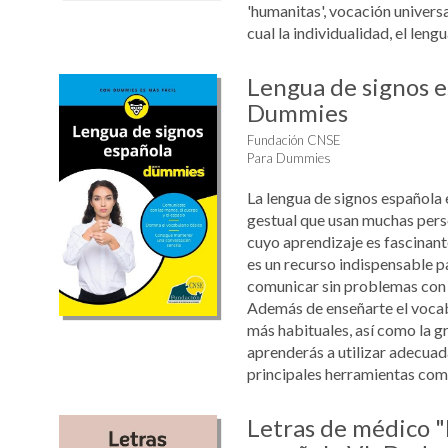
'humanitas', vocación universal
cual la individualidad, el lengua
Lengua de signos e
Dummies
Fundación CNSE
Para Dummies
La lengua de signos española e
gestual que usan muchas pers
cuyo aprendizaje es fascinante
es un recurso indispensable p
comunicar sin problemas con 
Además de enseñarte el vocabu
más habituales, así como la g
aprenderás a utilizar adecua
principales herramientas comu
Letras de médico 