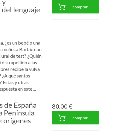
 y
comprar
 del lenguaje
ña, ¿es un bebé o una
la muñeca Barbie con
plural de test? ¿Quién
ó su apellido a las
res recibe la vulva
 ¿A qué santos
 Estas y otras
puesta en este ...
s de España
80,00 €
a Península
comprar
e orígenes