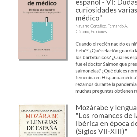
español - VI: Dudas
curiosidades varias
médico"
Navarro González, Fernando A.
Cálamo, Ediciones
Cuando el recién nacido es ni
bebé? ¿Qué relación guarda 
los barbitúricos? ¿Cuál es el 
fue el doctor Salmon que prest
salmonelas? ¿Qué dulces nomb
femenina en Hispanoamérica?
rezamos durante la pandemia?
muchas preguntas obtienen res
Mozárabe y lengua
"Los romances de l
Ibérica en época d
(Siglos VII-XIII)"