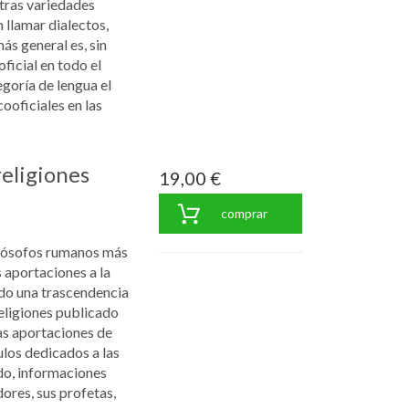
tras variedades
n llamar dialectos,
ás general es, sin
oficial en todo el
egoría de lengua el
cooficiales en las
religiones
19,00 €
comprar
filósofos rumanos más
 aportaciones a la
nido una trascendencia
religiones publicado
s aportaciones de
culos dedicados a las
do, informaciones
ores, sus profetas,