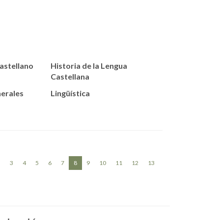
astellano
Historia de la Lengua
Castellana
erales
Lingüística
(current)
«
3
4
5
6
7
8
9
10
11
12
13
»