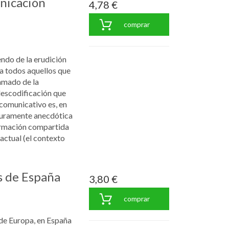
nicación
4,78 €
comprar
endo de la erudición
a todos aquellos que
amado de la
escodificación que
comunicativo es, en
 puramente anecdótica
nformación compartida
actual (el contexto
s de España
3,80 €
comprar
de Europa, en España