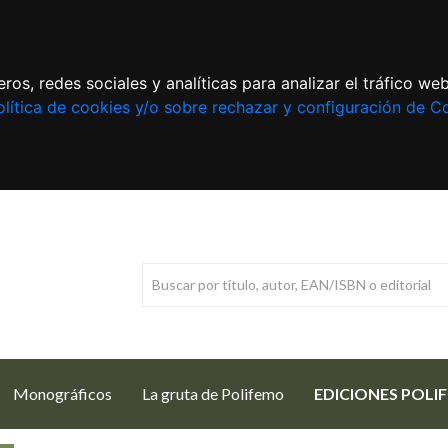
ros, redes sociales y analíticas para analizar el tráfico w
lítica de cookies y/o sobre rechazar y configuración de C
Monográficos
La gruta de Polifemo
EDICIONES POLI