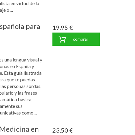
ista en virtud de la
je o ...
spañola para
19,95 €
comprar
s una lengua visual y
onas en España y
. Esta guía ilustrada
ara que te puedas
las personas sordas.
lario y las frases
ramática básica,
damente sus
nicativas como ...
"Medicina en
23,50 €