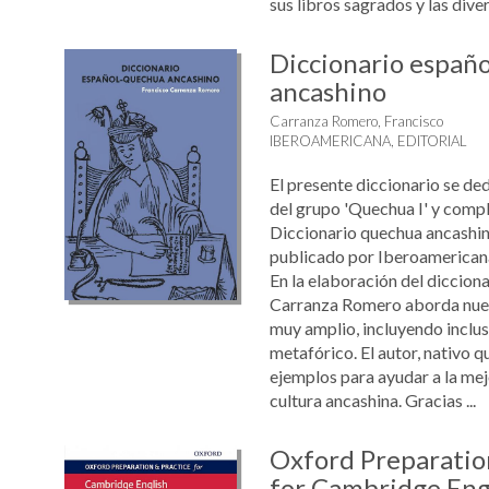
sus libros sagrados y las divers
Diccionario españ
ancashino
Carranza Romero, Francisco
IBEROAMERICANA, EDITORIAL
El presente diccionario se ded
del grupo 'Quechua I' y comp
Diccionario quechua ancashin
publicado por Iberoamerican
En la elaboración del dicciona
Carranza Romero aborda nue
muy amplio, incluyendo inclus
metafórico. El autor, nativo q
ejemplos para ayudar a la me
cultura ancashina. Gracias ...
Oxford Preparatio
for Cambridge Eng