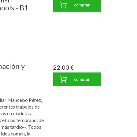
comprar
ools - B1
mación y
22,00 €
comprar
Pilar Mancebo Pérez,
erentes trabajos de
os en distintas
s el más temprano, de
el más tardío--. Todos
 idea común, la