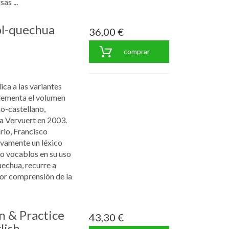
as ...
ol-quechua
36,00 €
comprar
ica a las variantes
lementa el volumen
o-castellano,
a Vervuert en 2003.
rio, Francisco
vamente un léxico
o vocablos en su uso
uechua, recurre a
jor comprensión de la
n & Practice
43,30 €
lish