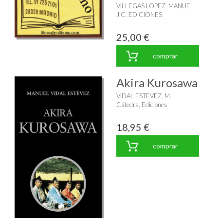
VILLEGAS LOPEZ, MANUEL
J.C. EDICIONES
25,00 €
comprar
Akira Kurosawa
VIDAL ESTEVEZ, M.
Cátedra, Ediciones
18,95 €
comprar