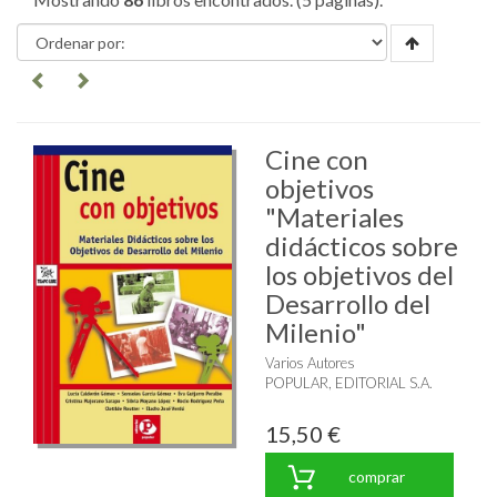
Cine con
objetivos
"Materiales
didácticos sobre
los objetivos del
Desarrollo del
Milenio"
Varios Autores
POPULAR, EDITORIAL S.A.
15,50 €
comprar