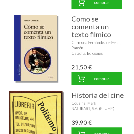
comprar
Como se
comenta un
texto filmico
Carmona Fernández de Mesa,
Ramón
Cátedra, Ediciones
21,50 €
comprar
Historia del cine
Cousins, Mark
NATURART, S.A. (BLUME)
39,90 €
comprar