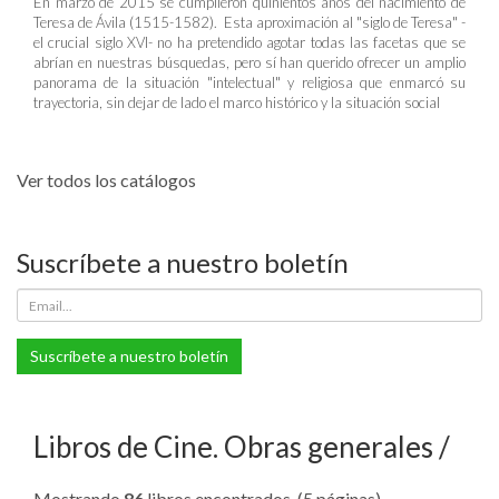
En marzo de 2015 se cumplieron quinientos años del nacimiento de
Teresa de Ávila (1515-1582). Esta aproximación al "siglo de Teresa" -
el crucial siglo XVI- no ha pretendido agotar todas las facetas que se
abrían en nuestras búsquedas, pero sí han querido ofrecer un amplio
panorama de la situación "intelectual" y religiosa que enmarcó su
trayectoria, sin dejar de lado el marco histórico y la situación social
Ver todos los catálogos
Suscríbete a nuestro boletín
Suscríbete a nuestro boletín
Libros de Cine. Obras generales
Mostrando
86
libros encontrados. (5 páginas).