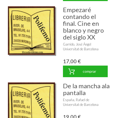
Empezaré
contando el
final. Cine en
blanco y negro
del siglo XX
Garrido, José Ángel
Universitat de Barcelona
17,00 €
comprar
De la mancha ala
pantalla
España, Rafael de
Universitat de Barcelona
19,00 €