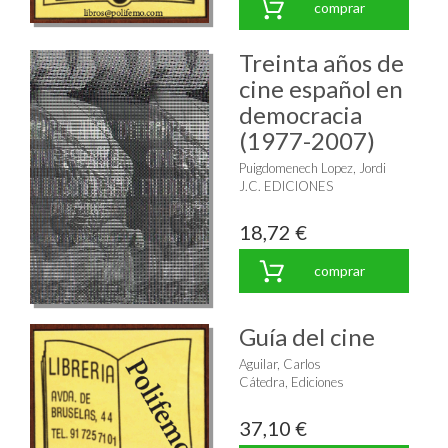
comprar
Treinta años de
cine español en
democracia
(1977-2007)
Puigdomenech Lopez, Jordi
J.C. EDICIONES
18,72 €
comprar
Guía del cine
Aguilar, Carlos
Cátedra, Ediciones
37,10 €