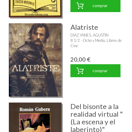
comprar
Alatriste
DIAZ YANES, AGUSTIN
8 1/2 - Ocho y Medio, Libros de
Cine
20,00 €
comprar
Del bisonte a la
realidad virtual "
(La escena y el
laberinto)"