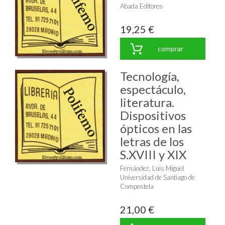
Abada Editores
19,25 €
comprar
Tecnología,
espectáculo,
literatura.
Dispositivos
ópticos en las
letras de los
S.XVIII y XIX
Fernández, Luis Miguel
Universidad de Santiago de
Compostela
21,00 €