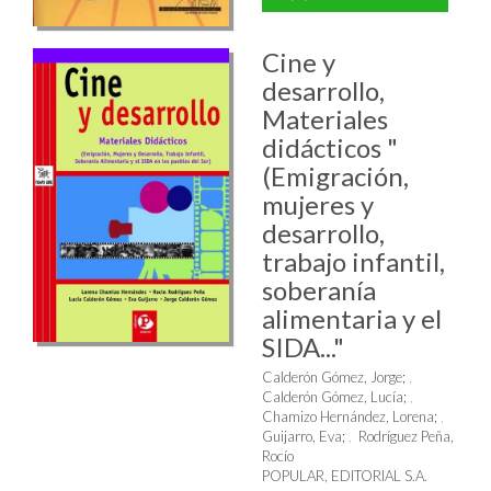
Cine y
desarrollo,
Materiales
didácticos "
(Emigración,
mujeres y
desarrollo,
trabajo infantil,
soberanía
alimentaria y el
SIDA..."
Calderón Gómez, Jorge
;
Calderón Gómez, Lucía
;
Chamizo Hernández, Lorena
;
Guijarro, Eva
;
Rodríguez Peña,
Rocío
POPULAR, EDITORIAL S.A.