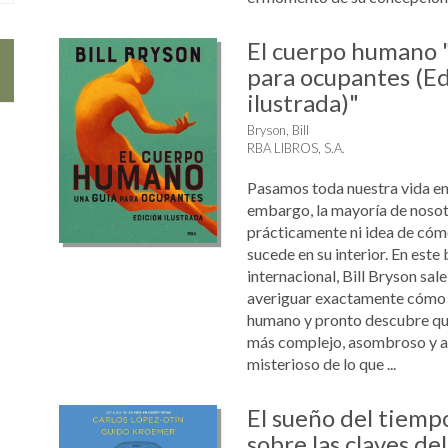
El cuerpo humano 
para ocupantes (Ed
ilustrada)"
Bryson, Bill
RBA LIBROS, S.A.
Pasamos toda nuestra vida en 
embargo, la mayoría de noso
prácticamente ni idea de cómo
sucede en su interior. En este 
internacional, Bill Bryson sale
averiguar exactamente cómo 
humano y pronto descubre que
más complejo, asombroso y 
misterioso de lo que ...
El sueño del tiemp
sobre las claves del