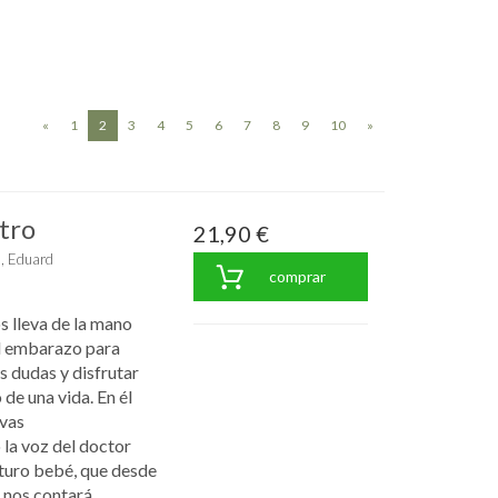
(current)
«
1
2
3
4
5
6
7
8
9
10
»
tro
21,90 €
, Eduard
comprar
s lleva de la mano
el embarazo para
s dudas y disfrutar
 de una vida. En él
vas
la voz del doctor
futuro bebé, que desde
os contará ...