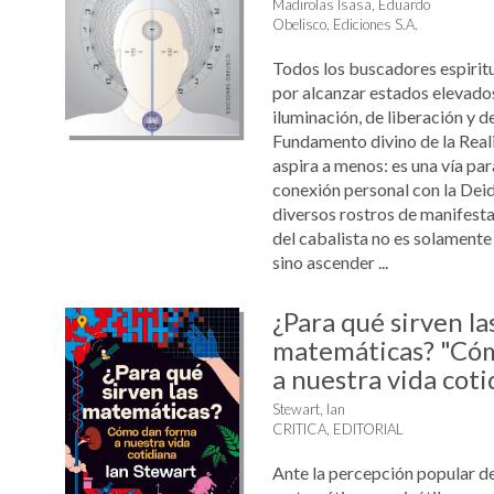
Madirolas Isasa, Eduardo
Obelisco, Ediciones S.A.
Todos los buscadores espiritu
por alcanzar estados elevados
iluminación, de liberación y de
Fundamento divino de la Real
aspira a menos: es una vía par
conexión personal con la Deid
diversos rostros de manifesta
del cabalista no es solamente 
sino ascender ...
¿Para qué sirven la
matemáticas? "Có
a nuestra vida coti
Stewart, Ian
CRITICA, EDITORIAL
Ante la percepción popular de