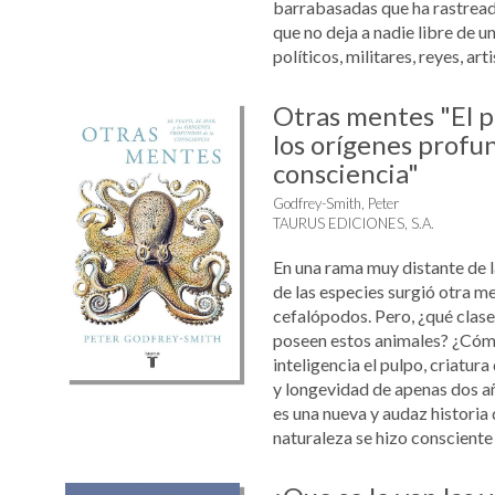
barrabasadas que ha rastreado
que no deja a nadie libre de un
políticos, militares, reyes, arti
Otras mentes "El pu
los orígenes profu
consciencia"
Godfrey-Smith, Peter
TAURUS EDICIONES, S.A.
En una rama muy distante de l
de las especies surgió otra me
cefalópodos. Pero, ¿qué clase
poseen estos animales? ¿Cómo
inteligencia el pulpo, criatura
y longevidad de apenas dos a
es una nueva y audaz historia
naturaleza se hizo consciente de