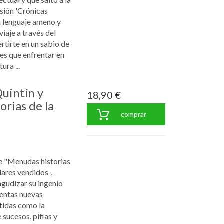
sión 'Crónicas
n lenguaje ameno y
viaje a través del
tirte en un sabio de
nes que enfrentar en
ura ...
Quintín y
18,90 €
orias de la
comprar
de "Menudas historias
lares vendidos-,
agudizar su ingenio
ientas nuevas
rtidas como la
 sucesos, pifias y