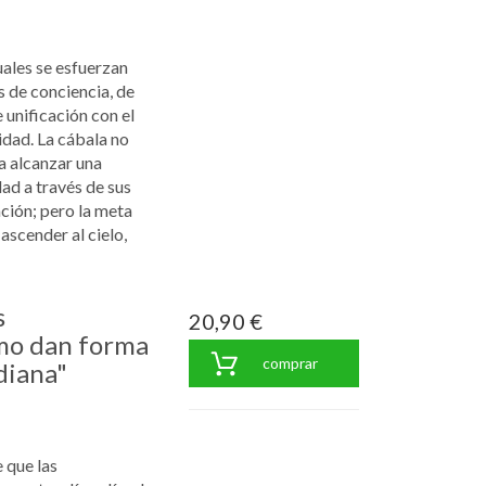
ales se esfuerzan
 de conciencia, de
 unificación con el
idad. La cábala no
a alcanzar una
ad a través de sus
ción; pero la meta
ascender al cielo,
s
20,90 €
mo dan forma
comprar
diana"
 que las