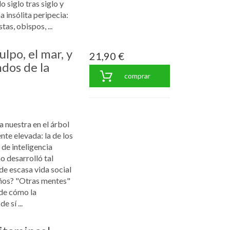
 siglo tras siglo y
a insólita peripecia:
stas, obispos, ...
lpo, el mar, y
21,90 €
ndos de la
comprar
a nuestra en el árbol
nte elevada: la de los
 de inteligencia
 desarrolló tal
 de escasa vida social
ños? "Otras mentes"
 de cómo la
 sí ...