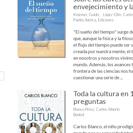
envejecimiento y l
Kroemer, Guido
;
López-Otín, Carlo
Paidós Ibérica, Ediciones
"El sueño del tiempo" surge d
que, aunque la física y la filo
el flujo del tiempo puede ser 
creada por nuestra mente, el 
en nosotros y nosotros vivimo
mundo. Además, los avances t
frontera de las ciencias nos h
cuestionar una serie de ...
Toda la cultura en
preguntas
Blanco Pérez, Carlos Alberto
Booket
Carlos Blanco, el niño prodig
mundo por su capacidad intele