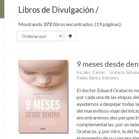
Libros de Divulgación
Mostrando
372
libros encontrados. (19 páginas).
9 meses desde den
Escales, Carme
;
Gratacós Solsona
Paidós Ibérica, Ediciones
El doctor Eduard Gratacós no
por cada una de las etapas d
ayudarnos a despejar todas la
del maravilloso viaje del inicio
encontraremos dos perspecti
complementarias: por un lado 
Gratacós, y, por otro, la del 
el momento de su concepción n