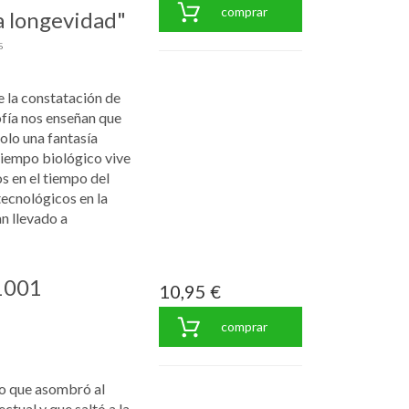
comprar
a longevidad"
s
e la constatación de
sofía nos enseñan que
solo una fantasía
tiempo biológico vive
s en el tiempo del
ecnológicos en la
an llevado a
 1001
10,95 €
comprar
io que asombró al
ctual y que saltó a la