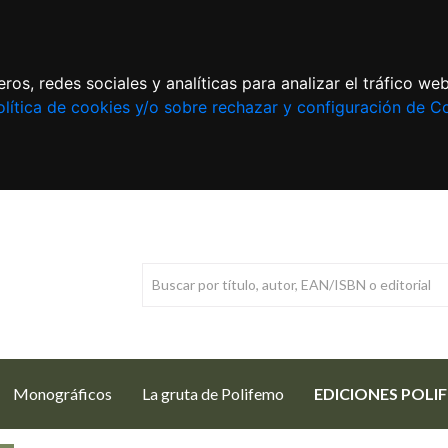
ros, redes sociales y analíticas para analizar el tráfico w
lítica de cookies y/o sobre rechazar y configuración de C
Monográficos
La gruta de Polifemo
EDICIONES POLI