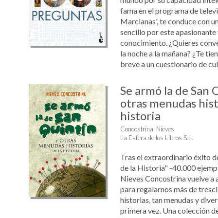
fama en el programa de televi
Marcianas', te conduce con u
sencillo por este apasionante 
conocimiento. ¿Quieres conver
la noche a la mañana? ¿Te tie
breve a un cuestionario de cult
Se armó la de San 
otras menudas hist
historia
Concostrina, Nieves
La Esfera de los Libros S.L.
Tras el extraordinario éxito 
de la Historia" -40.000 ejemp
Nieves Concostrina vuelve a 
para regalarnos más de tresc
historias, tan menudas y dive
primera vez. Una colección de