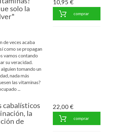
vitaminas!
10,95 €
ue solo la
comprar
lver"
ón de veces acaba
así como se propagan
nos vamos contando
ar su veracidad.
 alguien tomando un
idad, nada más
fuesen las vitaminas?
cupado ...
 cabalísticos
22,00 €
minación, la
comprar
ución de